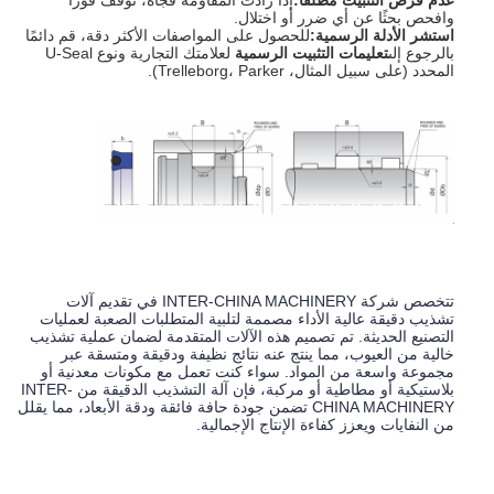
عدم فرض التثبيت مطلقًا:
إذا زادت المقاومة فجأة، توقف فورًا
وافحص بحثًا عن أي ضرر أو اختلال.
استشر الأدلة الرسمية:
للحصول على المواصفات الأكثر دقة، قم دائمًا
بالرجوع إلى
تعليمات التثبيت الرسمية
​ لعلامتك التجارية ونوع U-Seal
المحدد (على سبيل المثال، Trelleborg، Parker).
تتخصص شركة INTER-CHINA MACHINERY في تقديم آلات
تشذيب دقيقة عالية الأداء مصممة لتلبية المتطلبات الصعبة لعمليات
التصنيع الحديثة. تم تصميم هذه الآلات المتقدمة لضمان عملية تشذيب
خالية من العيوب، مما ينتج عنه نتائج نظيفة ودقيقة ومتسقة عبر
مجموعة واسعة من المواد. سواء كنت تعمل مع مكونات معدنية أو
بلاستيكية أو مطاطية أو مركبة، فإن آلة التشذيب الدقيقة من INTER-
CHINA MACHINERY تضمن جودة حافة فائقة ودقة الأبعاد، مما يقلل
من النفايات ويعزز كفاءة الإنتاج الإجمالية.