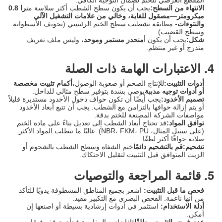
المقطع العرضي للختم لضمان التوجيه الكافي.
الانتهاء من السطح:
يجب أن يكون سطح الشطب أكثر سلاسة من
را 0.8
ميكرومتر
—
مصقول للغاية، وخالي من علامات التشغيل الآلي
والنتوءات
- مطابقة تشطيب سطح الختم الرئيسي (تجويف الأسطوانة
وسطح القضيب).
شكل:
يجب أن يكون أ
منحدر مستمر وموحد
، وليس ملف تعريف
متدرج أو غير منتظم.
4. الاعتبارات الهامة ذات الصلة
أدوات التثبيت:
للإنتاج الضخم أو صعوبة الوصول،
أكمام تثبيت مخصصة
أو أدوات توجيه مدببة
يوصى بشدة بتوفير سطح مثالي للداخل.
تصميم الأخدود:
يجب أيضًا أن تكون حواف دخول الأخدود مستديرة قليلاً
أو يتم إزالة حوافها بالتزامن مع الشطب. يجب أن تتبع أبعاد الأخدود
مواصفات الشركة المصنعة للختم بدقة.
توافق المواد:
قد تحتاج أبعاد الشطب إلى تعديل بناءً على مادة الختم
(على سبيل المثال، NBR، FKM، PU). غالبًا ما تتطلب المواد الأكثر
صلابة حوافًا أكثر لطفًا.
تشحيم:
قم بالتشحيم دائمًا
ختم الشفاه وسطح الشطب بالشحوم أو
الزيت المتوافق قبل التثبيت لتقليل الاحتكاك.
5. قائمة المراجعة والتوصيات
فحص ما قبل التثبيت:
​ اشعر بجميع المناطق المشطوفة يدويًا للتأكد
من أنها ناعمة. الفحص البصري مع التكبير مفيد.
أدلة الاستخدام:
​ استثمر في أدوات إرشادية بسيطة أو اصنعها إن
أمكن.