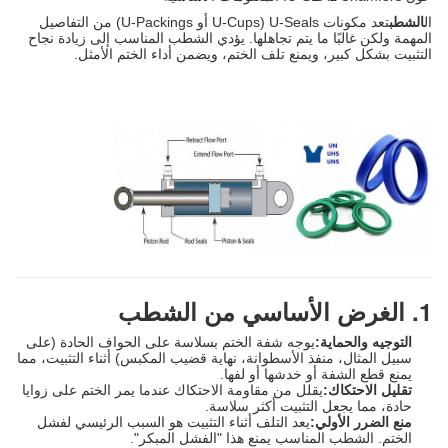
ال
الشطب
تعد مكونات U-Seals (U-Cups أو U-Packings) من التفاصيل
المهمة ولكن غالبًا ما يتم تجاهلها. يؤدي الشطب المناسب إلى زيادة نجاح
التثبيت بشكل كبير، ويمنع تلف الختم، ويضمن أداء الختم الأمثل.
1. الغرض الأساسي من الشطب
التوجيه والحماية:
يوجه شفة الختم بسلاسة على الحواف الحادة (على
سبيل المثال، منفذ الأسطوانة، نهاية قضيب المكبس) أثناء التثبيت، مما
يمنع قطع الشفة أو خدشها أو لفها.
تقليل الاحتكاك:
يقلل من مقاومة الاحتكاك عندما يمر الختم على زوايا
حادة، مما يجعل التثبيت أكثر سلاسة.
منع الضرر الأولي:
يعد التلف أثناء التثبيت هو السبب الرئيسي لفشل
الختم. الشطب المناسب يمنع هذا "الفشل المبكر".