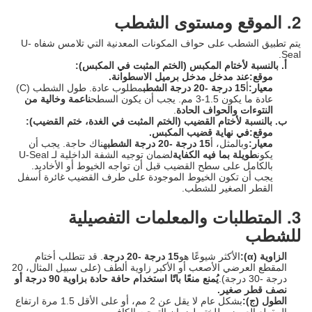
2. الموقع ومستوى الشطب
يتم تطبيق الشطب على حواف المكونات المعدنية التي تلامس شفاه U-
Seal.
أ. بالنسبة لأختام المكبس (الختم المثبت في المكبس):
موقع:
عند مدخل مدخل برميل الاسطوانة.
معيار:
أ
15 درجة -20 درجة الشطب
مطلوب عادة. طول الشطب (C)
عادة ما يكون 1.5-3 مم. يجب أن يكون السطح
ناعمة وخالية من
النتوءات والحواف الحادة
.
ب. بالنسبة لأختام القضيب (الختم المثبت في الغدة، ختم القضيب):
موقع:
في نهاية قضيب المكبس.
معيار:
وبالمثل، أ
15 درجة -20 درجة الشطب
هناك حاجة. يجب أن
يكون
طويلة بما فيه الكفاية
لضمان توجيه الشفة الداخلية لـ U-Seal
بالكامل على سطح القضيب قبل أن تواجه الخيوط أو الأخاديد.
يجب أن تكون الخيوط الموجودة على طرف القضيب غائرة أسفل
القطر الصغير للشطب.
3. المتطلبات والمعلمات التفصيلية
للشطب
الزاوية (α):
الأكثر شيوعًا هو
15 درجة -20 درجة
. قد تتطلب أختام
المقطع العرضي الأصعب أو الأكبر زاوية ألطف (على سبيل المثال، 20
درجة -30 درجة).
يُمنع منعًا باتًا استخدام حافة حادة بزاوية 90 درجة أو
نصف قطر صغير.
الطول (ج):
بشكل عام لا يقل عن 2 مم، أو على الأقل 1.5 مرة ارتفاع