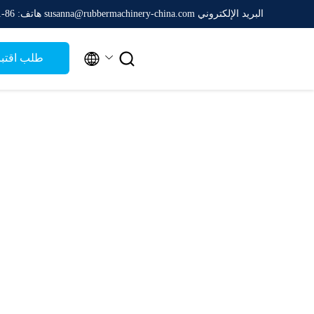
البريد الإلكتروني susanna@rubbermachinery-china.com
هاتف: 86-511-88788475


طلب اقتب