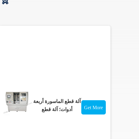
أ
آلة قطع الماسورة أربعة
Get More
أدوات؛ آلة قطع
للضمادات والشاشات؛
Details
قطع الختم؛ قطع الختم؛