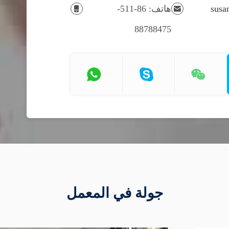
susann-
هاتف: 86-511-
88788475
جولة في المعمل