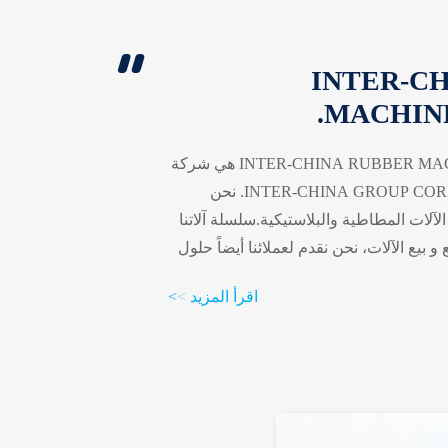
INTER-C
MACHINE
شركة INTER-CHINA RUBBER MACHINERY CO، LTD هي شركة
تابعة لمجموعة INTER-CHINA GROUP CORPORATION. نحن
ات المطاطية والبلاستيكية.سلسلة آلاتنا
و بيع الآلات، نحن نقدم لعملائنا أيضاً حلول
عمل جاهزة للعمل.معداتنا كانت تعمل بنجاح في أكثر من 30 بلداً ومناطق
اقرأ المزيد
>
>
جلترا، بولندا، الولايات المتحدة، أستراليا،
يران، كينيا، المملكة العربية السعودية،
اريكا... وأكثر من ذلك. مدير المب...