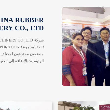
HINA RUBBER
RY CO., LTD.
مصنعون محترفون لمختلف الآل
الرئيسية: بالإضافة إلى تصنيع 
مختلفة مثل فرنسا، إيطاليا، إن
المكسيك، تشيلي، أوروغواي، إ
سريلانكا، جنوب أفريقيا، كوست