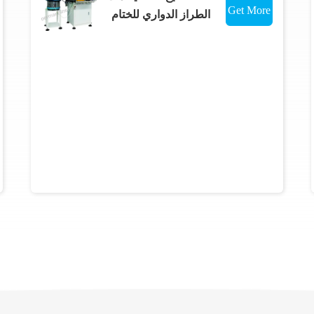
Get More
الطراز الدواري للختام
الزيتي وأجزاء المطاط؛آلة
Details
التقطيع الفراغية؛محطم
المطاط؛محطم الزاوية