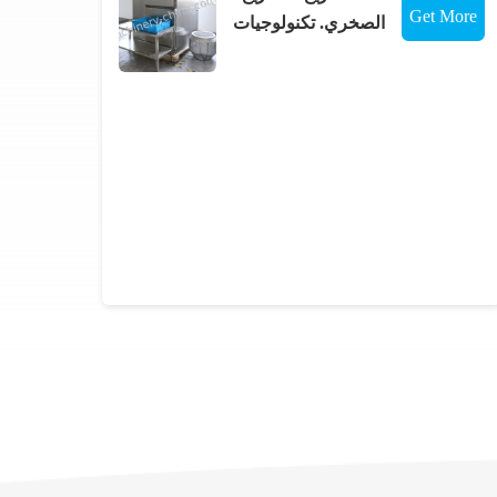
Get More
الصخري. تكنولوجيات
البرد العميق؛ آلة التفريغ
Details
بالنيتروجين؛ آلة التفريغ
بالنفجار