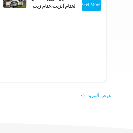
Get More
لختام الزيت،ختام زيت
الهيكل،ختام زيت
Details
هيدروليكي، لـ NOK.
CFW.LYO.CHR.PHLE.
SIMRIT
عرض المزيد
>
>