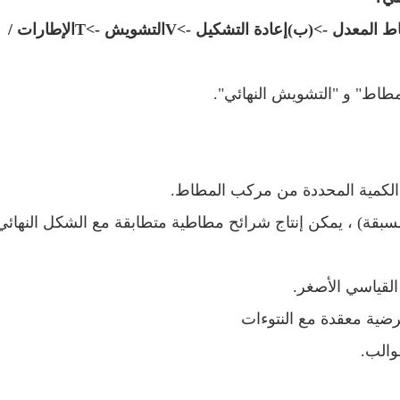
 المعدل ->
(ب)
إعادة التشكيل ->
V
التشويش ->
T
الإطارات /
اط" و "التشويش النهائي".
الكمية المحددة من مركب المطاط.
مسبقة) ، يمكن إنتاج شرائح مطاطية متطابقة مع الشكل النهائي
ية معقدة مع النتوءات
والب.