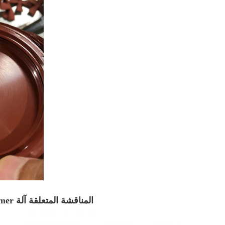
المناقشة المتعلقة آلة Preformer المستخدمة في إنتاج ختم الزيت.