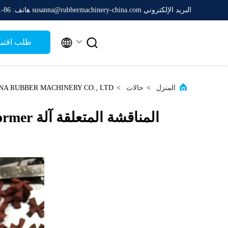
البريد الإلكتروني susanna@rubbermachinery-china.com
هاتف: 86-511-88788475


طلب اقتب
المنزل
>
حالات
>
INTER-CHINA RUBBER MACHINERY CO., LTD. أحدث قضية للشركة حول المناقشة المتعلقة آلة Preformer
المناقشة المتعلقة آلة Preformer المستخدمة في إنتاج ختم الزيت