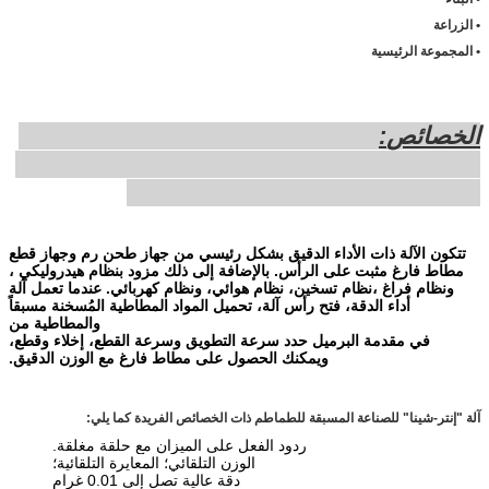
• الزراعة
• المجموعة الرئيسية
الخصائص
:
تتكون الآلة ذات الأداء الدقيق بشكل رئيسي من جهاز طحن رم وجهاز قطع
مطاط فارغ مثبت على الرأس. بالإضافة إلى ذلك مزود بنظام هيدروليكي ،
ونظام فراغ ،نظام تسخين، نظام هوائي، ونظام كهربائي. عندما تعمل آلة
أداء الدقة، فتح رأس آلة، تحميل المواد المطاطية المُسخنة مسبقاً
والمطاطية من
في مقدمة البرميل حدد سرعة التطويق وسرعة القطع، إخلاء وقطع،
ويمكنك الحصول على مطاط فارغ مع الوزن الدقيق.
آلة "إنتر-شينا" للصناعة المسبقة للطماطم ذات الخصائص الفريدة كما يلي:
ردود الفعل على الميزان مع حلقة مغلقة.
الوزن التلقائي؛ المعايرة التلقائية؛
دقة عالية تصل إلى 0.01 غرام