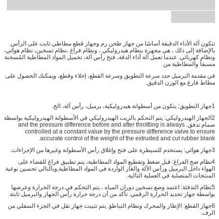
تتكون آلة الأداء الدقيقة أساسًا من جهاز طحن رم وجهاز قطع مطاطي ثابت على الرأس.
بالإضافة إلى ذلك ، هي مجهزة بنظام هيدروليكي ، ونظام فراغ ،نظام تسخين، نظام هوائي،
ونظام كهربائي. عندما تعمل آلة أداء الدقة، فتح رأس آلة، تحميل المواد المطاطية المُسخنة
مسبقاً والمطاطية من
في مقدمة البرميل حدد سرعة التطويق وسرعة القطع، إخلاء وقطع، ويمكنك الحصول على
مطاط فارغ مع الوزن الدقيق.
1جهاز التطويق: يتكون من أسطوانة هيدروليكية، برميل، رأس آلة، الخ.
2الجهاز الهيدروليكي: يتم التحكم بالزيت الهيدروليكي في الأسطوانة الهيدروليكية بواسطة
صمام تدفق. and the pressure difference before and after throttling is always
controlled at a constant value by the pressure difference valve to ensure
accurate control of the weight of the extruded and cut rubber blank.
3جهاز هوائي: يستخدم للسيطرة على فتح وإغلاق رأس الأسطوانة وغيرها من الإجراءات.
4نظام ضخ الفراغ: قبل ضغط وتقطيع المواد المطاطية، يتم تطبيق فراغ للقضاء على
الهواء داخل البرميل ورأس الآلة والغاز الواردة في المواد المطاطية,وبالتالي تحسين نوعية
المنتجات المتصلبة في العملية التالية.
5نظام التدفئة: اعتمد وضع تسخين دوران المياه ، يتم التحكم في درجة الحرارة وعرضها
بواسطة جهاز تحديد الحرارة الرقمي. تأكد من أن درجة حرارة رأس الجهاز والبرميل ثابتة.
6جهاز القطع: الإطار والمحرك ونظام التباطؤ. يتم تثبيت جهاز نقل في الجزء السفلي من
الرف.