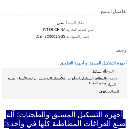
تفاصيل المنتج
مكان المنشأ:
الصين
اسم العلامة التجارية:
INTER-CHINA
إصدار الشهادات:
CE, ISO9001,SGS;
وصف
أجهزة التشكيل المسبق و أجهزة التطويق
النوع:
آلة تشكيل
مجموعة
المطاط،السيليكونات،أبوات،البلاستيك،البلاستيك،الرغوة،الأشياء الصلبة
وشبه الصلبة
المواد::
المعالجة:
قذف
أجهزة التشكيل المسبق والطحنات؛ آلة
صنع الفراغات المطاطية كلها في واحدة؛