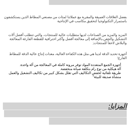
بفضل العلاقات العميقة والمقربة مع عملائنا لمئات من مصنعي المطاط الذين يستكشفون
باستمرار التكنولوجيا لتحقيق مكاسب في الإنتاجية
المزيد والمزيد من الصناعات لديها متطلبات عالية للمنتجات، والتي تتطلب أفضل آلات
التشكيل والحقن،بالإضافة إلى معالجة أفضل وأكثر احترافية للقطعة الفارغة المعالجة
والبلاش لاحقاً للمنتجات;
أجهزة تحديد الدقة لدينا هي مثل هذه الكفاءة العالية، معدات إنتاج عالية الدقة للمطاط
الفارغ؛
أجهزة الجمع المتعددة المواد توفر مرونة كاملة في المعالجة من آلة واحدة.
آلة هيكلية من نوع رام بتكلفة صيانة منخفضة.
طريقة تلقائية لخفض التكاليف التي تقلل بشكل كبير من تكاليف التشغيل والعمل.
منشأة صديقة للبيئة"
المزايا: