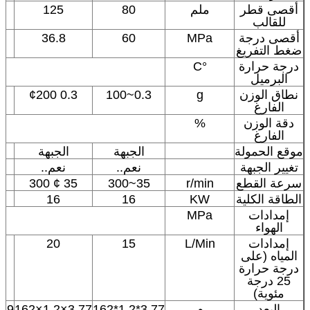
أقصى قطر
ملم
80
125
للقالب
أقصى درجة
MPa
60
36.8
ضغط التفريغ
درجة حرارة
°C
البرميل
نطاق الوزن
g
0.3~100
0.3 ¢200
الفارغ
دقة الوزن
%
الفارغ
موقع الحمولة
الجبهة
الجبهة
تغيير الجبهة
نعم..
نعم..
سرعة القطع
r/min
35~300
35 ¢ 300
00
الطاقة الكلية
KW
16
16
إمدادات
MPa
الهواء
إمدادات
L/Min
15
20
المياه (على
درجة حرارة
25 درجة
مئوية)
البعد
م
3.77*1.2*162
3.77×1.2×162
9×1.2×164