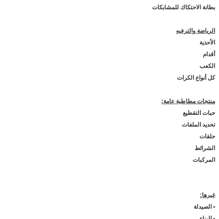
بطانة الاحتكاك للمشابكات
الرياضة والترفيه
الأحذية
أقدام
الكعب
كل أنواع الكرات
منتجات مطاطية عامة:
حبات التقطيع
تحديد الملفات
حلقات
الشرائط
المركبات
غيرها
:
• الصيدلة
• البناء