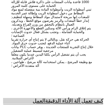
1000 قاعدة بيانات المنتجات على ذاكرة فلاش قابلة للإزالة
الحماية على مستوى كلمة المرور
تبني أسطوانة الزيت وأسطوانة المادة بنية منفصلة لمنع مواد
المطاط من دخول أسطوانة الزيت وإطالة عمر الخدمة
للمعدات.انها مريحة لاستبدال مواد المطاط وسهلة لتنظيف;
إنذار خطأ المعدات والرمز يعرضون موقع الخطأ ، ويذكرون
العمال بانتظام بالتحقق من وزن الفراغ وتعديله.
يتم إغلاق الرام ورأس الآلة وسكين القطع والأجهزة الأخرى ،
والحماية الشاملة ، وتجنب بشكل فعال حدوث الإصابات
الصناعية ؛
الحركة هي حركة نقل، وبالتالي لا يتم إنتاج أي حرارة تقريبا
أثناء عملية الدفع، لتجنب حدوث حرق المواد.
خلال إنتاج التجربة للمنتجات الجديدة ، يوفر حساب PLC بيانات
مرجعية لتبسيط عملية التشغيل.
يجب أن يتم تشغيل الرأس بكلتا اليدين عندما يكون مغلقاً
لأغراض السلامة.
مع وظيفة المرشح ، يمكن استخدامه كآلة مرشح ، طواحين ،
آلة متعددة الأغراض ؛
كيف تعمل آلة الأداء الدقيقة
العمل