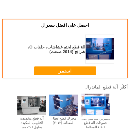
احصل على افضل سعر ل
آلة قطع لختم غشاشات، حلقات O،
شرائح (2014 صنعت)
استمر
آلة قطع الماندرال
أكثر
دراسة الحالة-1:
الطراز القياسي ثلاثة
محرك قطع غطاء
آلة قطع مخصصة
آلة قطع ا
 مرشحات
عمودات آلة قطع
المطاط (٢٠١٣)
للأنابيب المكبدة
قطع مزد
لمتداولة:
غطاء المطاط
بطول 250 مم
قطع لل