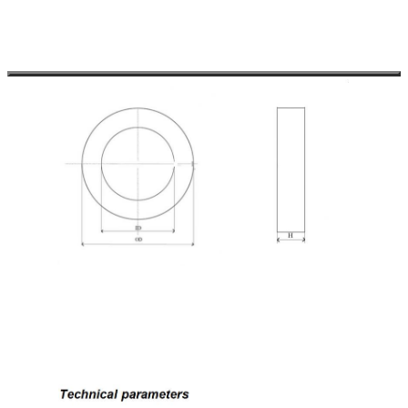
الخصائص الرئيسية
√
معالجة متزامنة لأكثر من أربع أنابيب
√
مع دعامة الذيل الداعمة
√
أداء قطع دقيق
√
القطر الخارجي للدعم (OD) يصل إلى 230 مم
√
جدار الأنابيب الداعمة يصل إلى 22 ملم