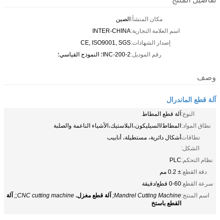
مكان المنشأ:
الصين
اسم العلامة التجارية:
INTER-CHINA
إصدار الشهادات:
CE, ISO9001, SGS
رقم الموديل:
INC-200-2؛ النموذج القياسي؛
وصف
آلة قطع الماندرال
النوع:
آلة قطع المطاط
نطاق المواد:
المطاط/السيليكون،البلاستيك،الأشياء الناعمة والصلبة
نطاقات
أشكال دائرية، مستطيلة، أنابيب
الشكل:
نظام التحكم:
PLC
دقة القطع:
± 0.2 مم
سرعة القطع:
0-60 قطع/دقيقة
اسم المنتج:
Mandrel Cutting Machine;
آلة قطع مغزل.
CNC cutting machine;;
آلة
القطع باستخ