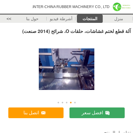
INTER-CHINA RUBBER MACHINERY CO., LTD.
منزل
المنتجات
أشرطة فيديو
حول بنا
>>
آلة قطع لختم غشاشات، حلقات O، شرائح (2014 صنعت)
افضل سعر
اتصل بنا
تفاصيل المنتج