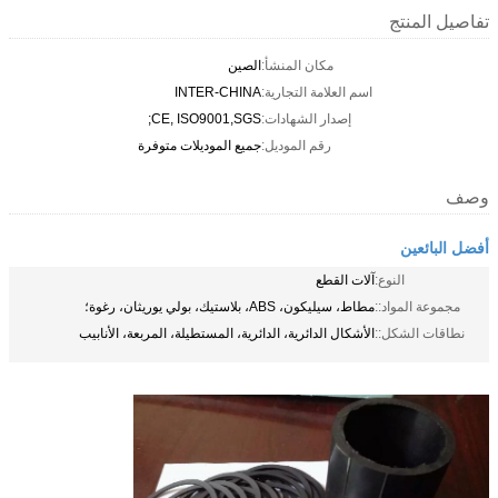
تفاصيل المنتج
مكان المنشأ:
الصين
اسم العلامة التجارية:
INTER-CHINA
إصدار الشهادات:
CE, ISO9001,SGS;
رقم الموديل:
جميع الموديلات متوفرة
وصف
أفضل البائعين
النوع:
آلات القطع
مجموعة المواد::
مطاط، سيليكون، ABS، بلاستيك، بولي يوريثان، رغوة؛
نطاقات الشكل::
الأشكال الدائرية، الدائرية، المستطيلة، المربعة، الأنابيب