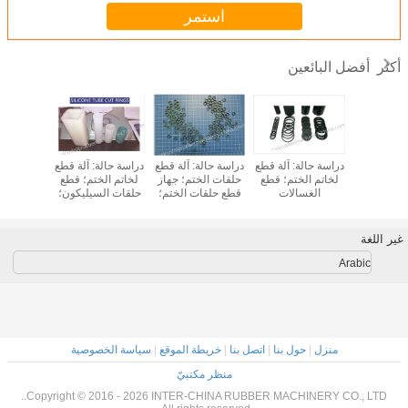
استمر
أفضل البائعين
أكثر
طع غسيل
دراسة حالة: آلة قطع
دراسة حالة: آلة قطع
دراسة حالة: آلة قطع
دراسة الح
ط المعدة
لخاتم الختم؛ قطع
حلقات الختم؛ جهاز
لخاتم الختم؛ قطع
قطع 
؛ آلة قطع
الغسالات
قطع حلقات الختم؛
حلقات السيليكون؛
المضخات -
 جهاز قطع
والغسالات؛
جهاز قطع غسيلات
قطع غسالات
المنشأ، 
 الغسيل
الختم؛ قطع حلقات
السيليكون
للمض
ناعمة؛
والغسالات؛
غير اللغة
Arabic
منزل
|
حول بنا
|
اتصل بنا
|
خريطة الموقع
|
سياسة الخصوصية
منظر مكتبيّ
Copyright © 2016 - 2026 INTER-CHINA RUBBER MACHINERY CO., LTD..