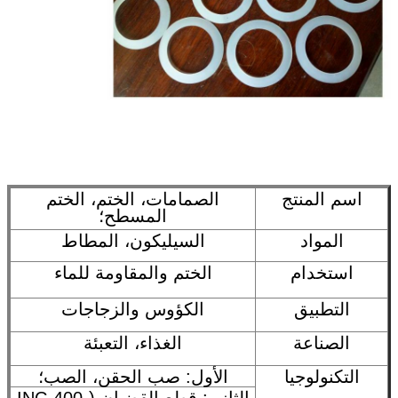
اسم المنتج
الصمامات، الختم، الختم
المسطح؛
المواد
السيليكون، المطاط
استخدام
الختم والمقاومة للماء
التطبيق
الكؤوس والزجاجات
الصناعة
الغذاء، التعبئة
التكنولوجيا
الأول: صب الحقن، الصب؛
الثاني: قطع القضبان (INC-400-