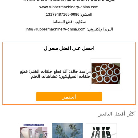
www.rubbermachinery-china.com
الحشود:
86-13179487165
00
سكايب: قطع المطاط
البريد الإلكتروني: info@rubbermachinery-china.com
احصل على افضل سعر ل
دراسة حالة: آلة قطع حلقات الختم؛ قطع
حلقات السيليكون؛ غشاشات الختم
للزجاجات؛
استمر
أفضل البائعين
أكثر