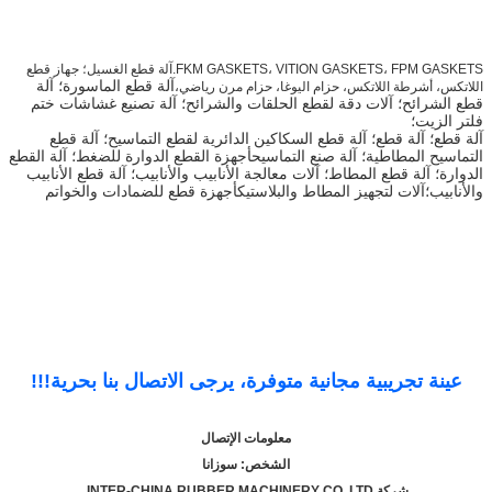
FKM GASKETS، VITION GASKETS، FPM GASKETS.آلة قطع الغسيل؛ جهاز قطع
آلة قطع الماسورة؛ آلة
اللاتكس، أشرطة اللاتكس، حزام اليوغا، حزام مرن رياضي،
قطع الشرائح؛ آلات دقة لقطع الحلقات والشرائح؛ آلة تصنيع غشاشات ختم
فلتر الزيت؛
آلة قطع؛ آلة قطع؛ آلة قطع السكاكين الدائرية لقطع التماسيح؛ آلة قطع
التماسيح المطاطية؛ آلة صنع التماسيح
أجهزة القطع الدوارة للضغط؛ آلة القطع
الدوارة؛ آلة قطع المطاط؛ آلات معالجة الأنابيب والأنابيب؛ آلة قطع الأنابيب
والأنابيب؛آلات لتجهيز المطاط والبلاستيكأجهزة قطع للضمادات والخواتم
عينة تجريبية مجانية متوفرة، يرجى الاتصال بنا بحرية!!!
معلومات الإتصال
الشخص: سوزانا
شركة INTER-CHINA RUBBER MACHINERY CO. LTD.