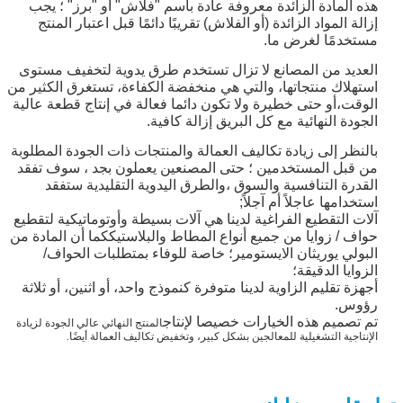
هذه المادة الزائدة معروفة عادة باسم "فلاش" أو "برز" ؛ يجب
إزالة المواد الزائدة (أو الفلاش) تقريبًا دائمًا قبل اعتبار المنتج
مستخدمًا لغرض ما.
العديد من المصانع لا تزال تستخدم طرق يدوية لتخفيف مستوى
استهلاك منتجاتها، والتي هي منخفضة الكفاءة، تستغرق الكثير من
الوقت،أو حتى خطيرة ولا تكون دائما فعالة في إنتاج قطعة عالية
الجودة النهائية مع كل البريق إزالة كافية.
بالنظر إلى زيادة تكاليف العمالة والمنتجات ذات الجودة المطلوبة
من قبل المستخدمين ؛ حتى المصنعين يعملون بجد ، سوف تفقد
القدرة التنافسية والسوق ،والطرق اليدوية التقليدية ستفقد
استخدامها عاجلاً أم آجلاً;
آلات التقطيع الفراغية لدينا هي آلات بسيطة وأوتوماتيكية لتقطيع
حواف / زوايا من جميع أنواع المطاط والبلاستيككما أن المادة من
البولي يوريثان الايستومير؛ خاصة للوفاء بمتطلبات الحواف/
الزوايا الدقيقة؛
أجهزة تقليم الزاوية لدينا متوفرة كنموذج واحد، أو اثنين، أو ثلاثة
رؤوس.
تم تصميم هذه الخيارات خصيصا لإنتاج
المنتج النهائي عالي الجودة لزيادة
الإنتاجية التشغيلية للمعالجين بشكل كبير، وتخفيض تكاليف العمالة أيضًا.