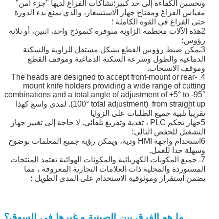
وتحسين الكفاءة إلى حد كبير؛تشاكات الفراغ لديها "جزء آمن"
مقياس الفراغ ومفتاح جهاز الاستشعار، والذي يمنع بدء الدورة
حتى الفراغ في القوة الكاملة ؛
2هذه الآلات محطمة الزاوية متوفرة كنموذج واحد، اثنين، أو ثلاثة
رؤوس؛
3يمكن ضبط رؤوس القطع بشكل مستقل للزاوية والسكتة
الدماغية والطول وسرعة السكتة الدماغية وموقف القطع
وموقف الانسحاب.
4. The heads are designed to accept front-mount or rear-
mount knife holders providing a wide range of cutting
combinations and a total angle of adjustment of +5° to -95°
(100° total adjustment) from straight up. لمدى واسع كهذا
تقريباً تلبية جميع الطلبات على الزوايا
5جهاز تحكم PLC ، تغذية وتفريغ تلقائي. لا حاجة إلى تغيير جهاز
التشغيل للخفض التالي؛
6استخدام واجهة HMI ودية، ويمكن رؤية جميع المعلمات بوضوح
وسهلة جدا للعمل.
7. جميع المكونات الكهربائية والمكونات الهوائية تعتمد المنتجات
المستوردة والمحلية ذات العلامات التجارية المعروفة ، مما
يضمن استقرار وموثوقية الاستخدام على المدى الطويل ؛
ما هو الفرق بين الصينية و غيرها في السوق؟