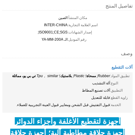
تفاصيل المنتج
مكان المنشأ:
الصين
اسم العلامة التجارية:
INTER-CHINA
إصدار الشهادات:
ISO9001;CE;SGS;
رقم الموديل:
الـ YA-MM-200A
وصف
آلات التقطيع
تطبيق المواد:
Rubber;
ممحاة؛
Plastic;
بلاستيك؛
Tpu， similar
تي بي يو، مماثلة
النوع:
آلة التشذيب
التطبيق:
آلات تصنيع المطاط
زاوية القطع:
قابلة للتعديل
الخدمة:
قبول التفتيش قبل الشحن ومعايير قبول العينة التجريبية للعملاء.
أجهزة لتقطيع الأغلفة وأجزاء الدوائر
أجهزة حلاقة مطاطية آلية؛ أجهزة حلاقة