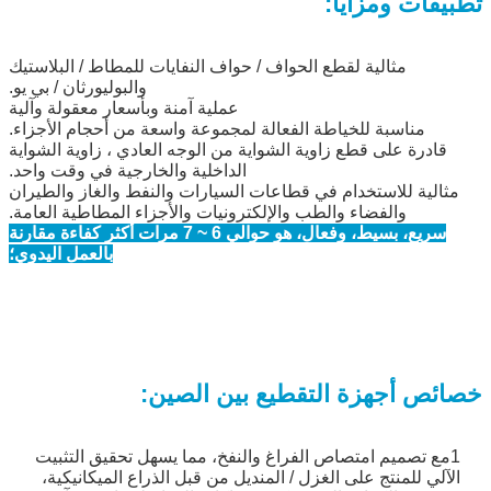
تطبيقات ومزايا:
مثالية لقطع الحواف / حواف النفايات للمطاط / البلاستيك
والبوليورثان / بي يو.
عملية آمنة وبأسعار معقولة وآلية
مناسبة للخياطة الفعالة لمجموعة واسعة من أحجام الأجزاء.
قادرة على قطع زاوية الشواية من الوجه العادي ، زاوية الشواية
الداخلية والخارجية في وقت واحد.
مثالية للاستخدام في قطاعات السيارات والنفط والغاز والطيران
والفضاء والطب والإلكترونيات والأجزاء المطاطية العامة.
سريع، بسيط، وفعال، هو حوالي 6 ~ 7 مرات أكثر كفاءة مقارنة
بالعمل اليدوي؛
خصائص أجهزة التقطيع بين الصين:
1مع تصميم امتصاص الفراغ والنفخ، مما يسهل تحقيق التثبيت
الآلي للمنتج على الغزل / المنديل من قبل الذراع الميكانيكية،