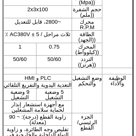
((Mpa)
حجم الشفرة
2x3x100
((ملم)
محرك
~2800، قابل للتعديل
R.P.M
الطاقة
ثلاث مراحل / AC380V ± 5 ٪
((الجهد)
المحرك
0.75
1
((كيلوواط)
التردد
50/60
50/60
((هرتز))
الوظيفة
وضع التشغيل
PLC و HMI
والأداء
والتحكم
التغذية اليدوية والتفريغ التلقائي
5 وضعية
9 وضعية
التشغيل
التشغيل
مع أجهزة استشعار إنذار
لحماية سلامة المشغلين
الجزء
زاوية القطع (درجة): ~ 90
الرئيسي/
(معدلة)
القطع
تقليص وجه الطائرة، و زاوية
التواء الداخلية والخارجية في