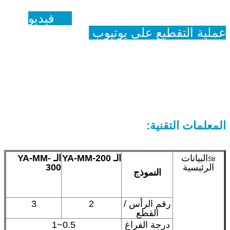
فيديو
عملية التقطيع على يوتيوب
المعلمات التقنية:
البيانات
الـ YA-MM-200
الـ YA-MM-
Str
الرئيسية
300
النموذج
رقم الرأس /
2
3
القطع
درجة الفراغ
0.5~1