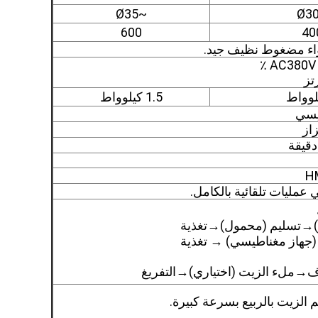
~Ø35
600
40
1.5 كيلوواط
يسي
از
قيقة
ي عمليات تلقائية بالكامل.
زاز)→تسليم (محمول)→تغذية
ل (جهاز مغناطيسي) → تغذية
اف→ملء الزيت (اختياري)→التفريغ
 الزيت بالربيع بسرعة كبيرة.