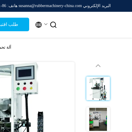
البريد الإلكتروني susanna@rubbermachinery-china.com
هاتف: 86-511-88788475


طلب اقتب
آلة تحم