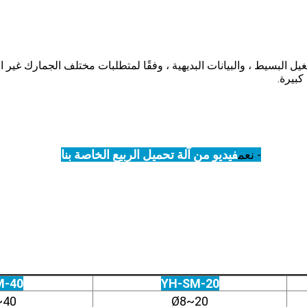
كبيرة.
- نعم
فيديو من آلة تحميل الربيع الخاصة بنا
M-40
YH-SM-20
~40
Ø8~20