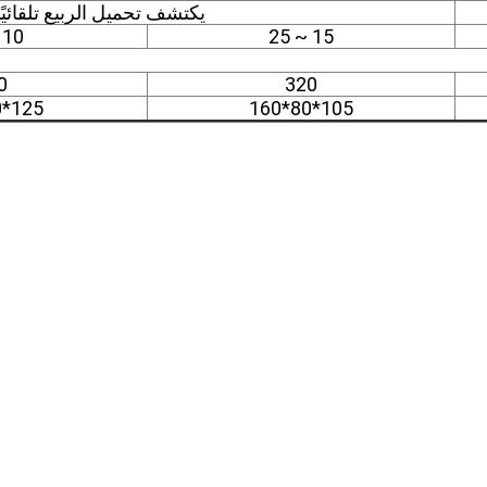
يكتشف تحميل الربيع تلقائي
10 ~ 20
15 ~ 25
0
320
125*90*165
105*80*160