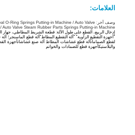
العلامات:
وصف آخر: ing Springs Putting-in Machine / Auto Valve
/ Auto Valve Steam Rubber Parts Springs Putting-in Machine.
إدخال الربيع، القطع على طول الآلة: قطعة الشريط المطاطي، جهاز القطع،
"أجهزة التقطيع الزاوية" "آلة التقطيع المطاط"
آلة قطع الماسنجر؛ آلة 
لقطع الصماماتآلة قطع غشاشات المطاط آلة صنع غشاشات
أجهزة القط
والبلاستيكأجهزة قطع للضمادات والخواتم