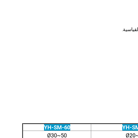
YH-SM-60
YH-S
Ø30~50
Ø20