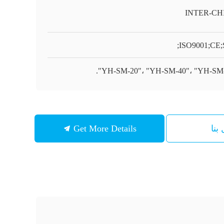
INTER-CH
ISO9001;CE;
بنا
Get More Details