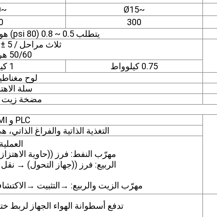
~Ø30
~Ø15
0
300
يتطلب 0.5 ~ 0.8 (80 psi) هواء مضغوط نظيف جيد.
ثلاث مراحل / AC380V ± 5 ٪
50/60 هرتز
0.75 كيلوواط
1 كيلوواط
لوح مغناط
سلة الاهتز
مضخة زيت د
PLC و HMI
التغذية الذاتية والفراغ الذاتي، ه
العملية
مهرّب النفط: فرز ((حاوية الاهت
الربيع: فرز ((جهاز التحول) → نق
مهرّب الزيت والربيع: →التثبيت →الاكتش
تدفع أسطوانة الهواء الجهاز لربط ختم