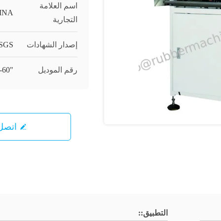
اسم العلامة
INA
التجارية
إصدار الشهادات
SGS;
رقم الموديل
"YH-SM-20"، "YH-SM-40"، "YH-SM-60".
اتصل 
التطبيق::