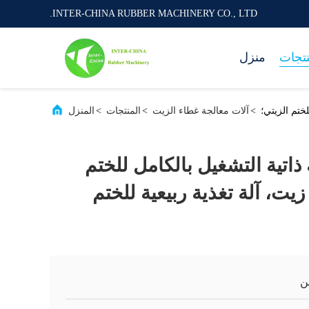
INTER-CHINA RUBBER MACHINERY CO., LTD.
نتجات
منزل
ختم الزيتي؛
>
آلات معالجة غطاء الزيت
>
المنتجات
>
المنزل
 ذاتية التشغيل بالكامل للختم
يت، آلة تغذية ربيعية للختم
ن