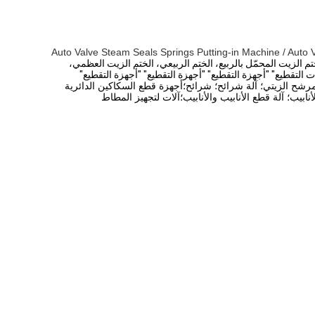
Auto Valve Steam Seals Springs Putting-in Machine / Auto Val
م الزيت المحمّل بالربيع، الختم الربيعي، الختم الزيت العظمي،
ت التقطيع" "أجهزة التقطيع" "أجهزة التقطيع" "أجهزة التقطيع"
مرشح الزيتي؛ آلة شرائح؛ شرائح؛أجهزة قطع السكاكين الدائرية
نابيب؛ آلة قطع الأنابيب والأنابيب؛آلات لتجهيز المطاط