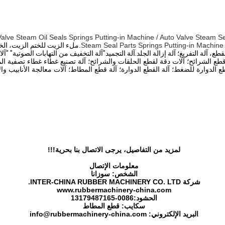
ve Steam Oil Seals Springs Putting-in Machine / Auto Valve Steam Seal O-R
Steam Seal Parts Springs Putting-in Machine 
ملء الزيت للختم الزيت، الخت
 آلة التفريغ؛ آلة إزالة الجلد.آلة التجميد"آلة التخفيف من التهابات الصوتية" "آلا
قطع الشرائح؛ آلات دقة لقطع الحلقات والشرائح؛ آلة تصنيع غطاء غطاء تصفية ال
ع الدوارة للضغط؛ آلة القطع الدوارة؛ آلة قطع المطاط؛ آلات معالجة الأنابيب والأ
لمزيد من التفاصيل، يرجى الاتصال بنا بحرية!!!
معلومات الإتصال
الشخص: سوزانا
شركة INTER-CHINA RUBBER MACHINERY CO. LTD.
www.rubbermachinery-china.com
الحشود:
86-13179487165
00
سكايب: قطع المطاط
البريد الإلكتروني: info@rubbermachinery-china.com