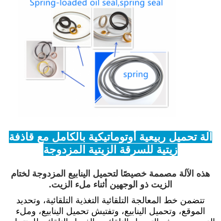
آلة تحميل ربيعية أوتوماتيكية بالكامل مع قاذفة
زيتية للسرقة الزيتية المزدوجة
هذه الآلة مصممة خصيصًا لتحميل الينابيع المزدوجة لختام
الزيت ذو الوجهين أثناء ملء الزيت.
تتضمن خط المعالجة التلقائية التغذية التلقائية، وتحديد
الموقع، وتحميل الينابيع، وتفتيش تحميل الينابيع، وملء