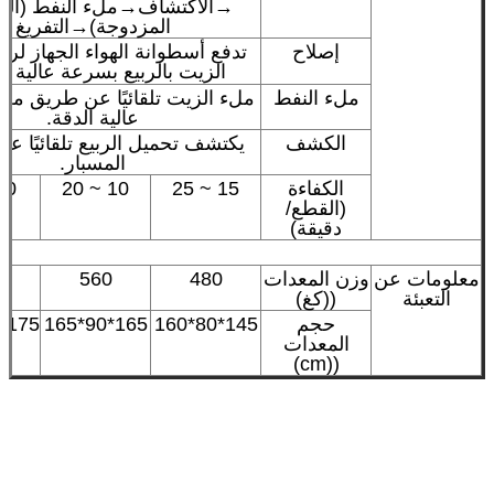
→الاكتشاف→ملء النفط (الم
المزدوجة)→التفريغ
إصلاح
تدفع أسطوانة الهواء الجهاز لر
الزيت بالربيع بسرعة عالية للغ
ملء النفط
ملء الزيت تلقائيًا عن طريق م
عالية الدقة.
الكشف
يكتشف تحميل الربيع تلقائيًا ع
المسبار.
الكفاءة
15 ~ 25
10 ~ 20
0 ~ 15
(القطع/
دقيقة)
معلومات عن
وزن المعدات
480
560
التعبئة
((كغ)
حجم
145*80*160
165*90*165
175*100*165
المعدات
((cm)