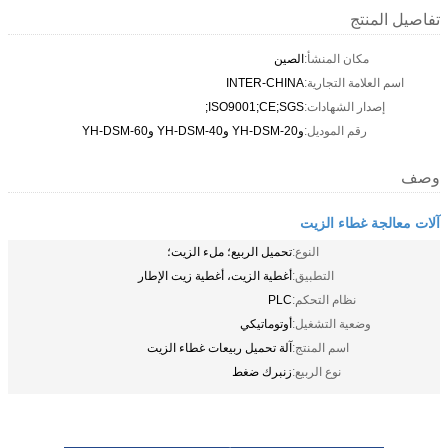
تفاصيل المنتج
مكان المنشأ:
الصين
اسم العلامة التجارية:
INTER-CHINA
إصدار الشهادات:
ISO9001;CE;SGS;
رقم الموديل:
وYH-DSM-20 وYH-DSM-40 وYH-DSM-60
وصف
آلات معالجة غطاء الزيت
النوع:
تحميل الربيع؛ ملء الزيت؛
التطبيق:
أغطية الزيت، أغطية زيت الإطار
نظام التحكم:
PLC
وضعية التشغيل:
أوتوماتيكي
اسم المنتج:
آلة تحميل ربيعات غطاء الزيت
نوع الربيع:
زنبرك ضغط