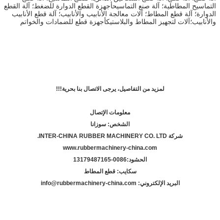
التماسيح المطاطية؛ آلة صنع التماسيح
أجهزة القطع الدوارة للضغط؛ آلة القطع
الدوارة؛ آلة قطع المطاط؛ آلات معالجة الأنابيب والأنابيب؛ آلة قطع الأنابيب
والأنابيب؛آلات لتجهيز المطاط والبلاستيكأجهزة قطع للضمادات والخواتم
لمزيد من التفاصيل، يرجى الاتصال بنا بحرية!!!
معلومات الإتصال
الشخص: سوزانا
شركة INTER-CHINA RUBBER MACHINERY CO. LTD.
www.rubbermachinery-china.com
الحشود:
86-13179487165
00
سكايب: قطع المطاط
البريد الإلكتروني: info@rubbermachinery-china.com