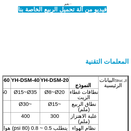
- نعم
فيديو من آلة تحميل الربيع الخاصة بنا
المعلمات التقنية
البيانات
YH-DSM-20
YH-DSM-40
M-60
الـ Struc
الرئيسية
النموذج
نطاقات غطاء
Ø8~Ø20
Ø15~Ø35
Ø50
الزيت
نطاق الربيع
~Ø15
~Ø30
Ø35
(ملم)
علبة الاهتزاز
300
400
(ملم)
نظام الهواء
يتطلب 0.5 ~ 0.8