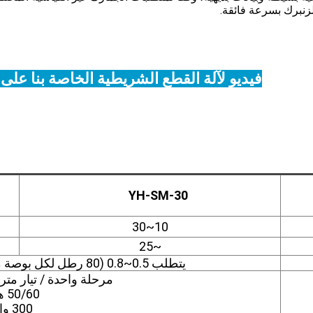
لزنبرك بسرعة فائقة.
فيديو لآلة القطع الشريطية الخاصة بنا على
ر الفنية
YH-SM-30
10~30
~25
يتطلب 0.5~0.8 (80 رطل لكل بوصة مربعة) هواء مضغوط نظيف جيدًا؛
مرحلة واحدة / تيار متردد 220 فولت 
50/60 هرتز
300 واط