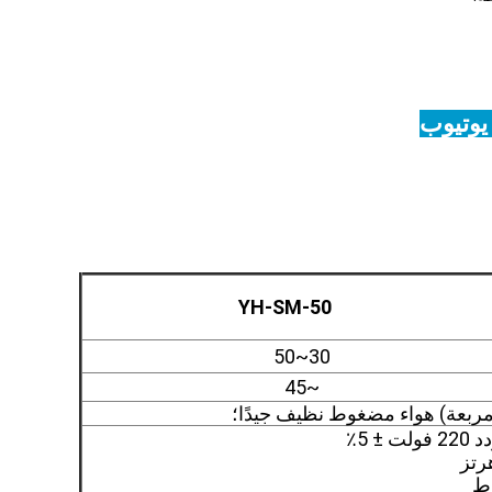
 يوتيوب
YH-SM-50
30~50
~45
± 5٪