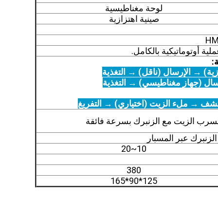
لوحة مغناطيسية
صينية اهتزازية
ملية أوتوماتيكية بالكامل.
:
زية) → الإرسال (ناقل) → التغذية
رسال (جهاز مغناطيسي) → التغذية
كشف → ملء الزيت (اختياري) → التفريغ
ع تسرب الزيت مع الزنبرك بسرعة فائقة
الزنبرك عبر المسبار
10~20
380
125*90*165