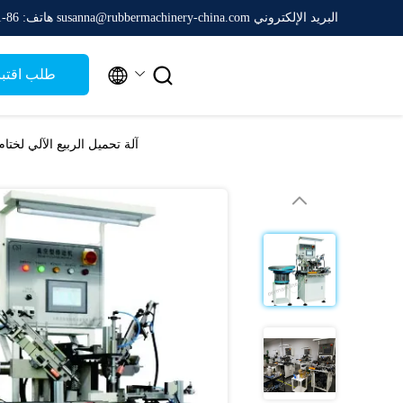
البريد الإلكتروني susanna@rubbermachinery-china.com
هاتف: 86-511-88788475


طلب اقتب
آلة تحميل الربيع الآلي لختام الزي