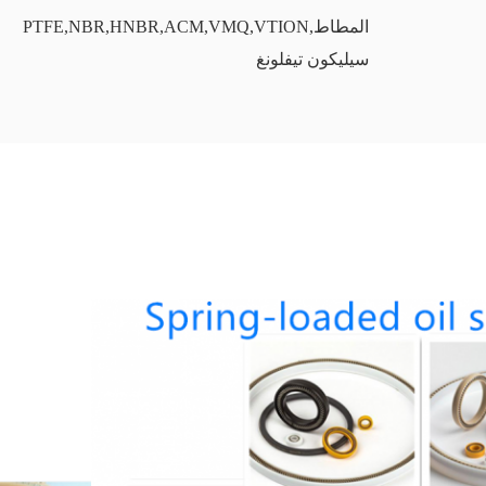
المطاط,PTFE,NBR,HNBR,ACM,VMQ,VTION
سيليكون تيفلونغ