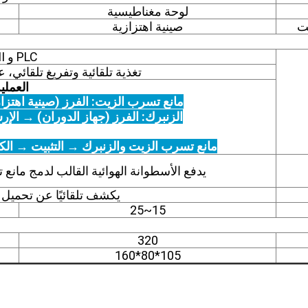
لوحة مغناطيسية
ت
صينية اهتزازية
PLC و HMI
تغذية تلقائية وتفريغ تلقائي، ع
العملية
مانع تسرب الزيت: الفرز (صينية اهتزا
الزنبرك: الفرز (جهاز الدوران) → الإ
مانع تسرب الزيت والزنبرك → التثبيت → ال
يدفع الأسطوانة الهوائية القالب لدمج مان
يكشف تلقائيًا عن تحميل 
15~25
320
105*80*160