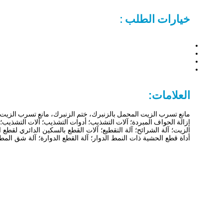
خيارات الطلب :
العل
مانع تسرب الزيت المحمل بالزنبرك، ختم الزنبرك، مانع تسرب الزيت اله
إزالة الحواف المبردة؛ آلات التشذيب؛ أدوات التشذيب؛ آلات التشذيب؛
الزيت؛ آلة الشرائح؛ آلة التقطيع؛ آلات القطع بالسكين الدائري لقط
أداة قطع الحشية ذات النمط الدوار؛ آلة القطع الدوارة؛ آلة شق المط