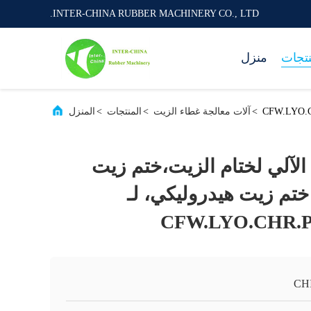
INTER-CHINA RUBBER MACHINERY CO., LTD.
نتجات
منزل
>
آلات معالجة غطاء الزيت
>
المنتجات
>
المنزل
 الآلي لختام الزيت،ختم زيت
تم زيت هيدروليكي، لـ
CFW.LYO.CHR.P
CH