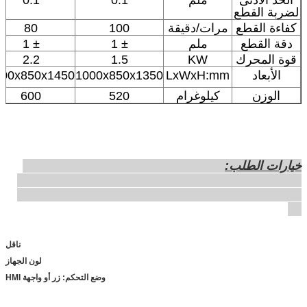
لضربة القطع
كفاءة القطع
مرات/دقيقة
100
80
دقة القطع
ملم
± 1
± 1
قوة المحرك
KW
1.5
2.2
الأبعاد
LxWxH:mm
1000x850x1350
200x850x1450
الوزن
كيلوغرام
520
600
خيارات الطلب
:
ناقل
لون الجهاز
وضع التحكم: زر أو واجهة HMI