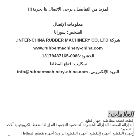
لمزيد من التفاصيل، يرجى الاتصال بنا بحرية!!!
معلومات الإتصال
الشخص: سوزانا
شركة INTER-CHINA RUBBER MACHINERY CO. LTD.
www.rubbermachinery-china.com
الحشود:
86-13179487165
00
سكايب: قطع المطاط
البريد الإلكتروني: info@rubbermachinery-china.com
العلامات:
قطعة قطعة مطاطية، جهاز قطع،
آلة إزالة الضغط؛ آلة إزالة الحشرة؛ آلة تجميد التجميد؛ آلة إزالة الضغط الكريوجينية؛آلات
التقطيع؛
أجهزة التقطيع؛ أجهزة التقطيع؛ أجهزة التقطيع الزاوية؛ أجهزة تقطيع المطاط؛