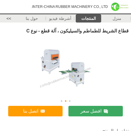
INTER-CHINA RUBBER MACHINERY CO., LTD.
منزل
المنتجات
أشرطة فيديو
حول بنا
>>
قطاع الشريط للطماطم والسيليكون ، آلة قطع - نوع C
افضل سعر
اتصل بنا
تفاصيل المنتج