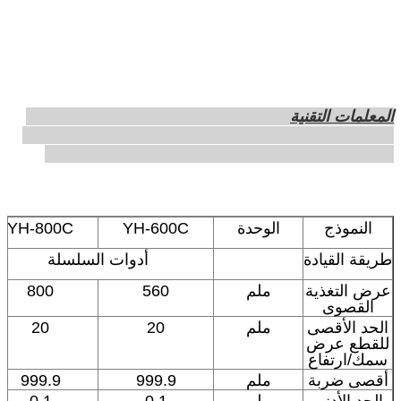
المعلمات التقنية
النموذج
الوحدة
YH-600C
YH-800C
طريقة القيادة
أدوات السلسلة
عرض التغذية
ملم
560
800
القصوى
الحد الأقصى
ملم
20
20
للقطع عرض
سمك/ارتفاع
أقصى ضربة
ملم
999.9
999.9
الحد الأدنى
ملم
0.1
0.1