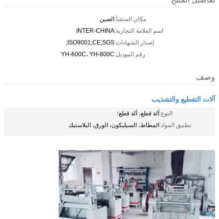
مكان المنشأ:
الصين
اسم العلامة التجارية:
INTER-CHINA
إصدار الشهادات:
ISO9001;CE;SGS;
رقم الموديل:
YH-600C، YH-800C
وصف
آلات التقطيع والتشذيب
النوع:
آلة قطع، آلة قطع؛
تطبيق المواد:
المطاط، السيليكون، الورق، البلاستيك