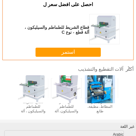
احصل على افضل سعر ل
قطاع الشريط للطماطم والسيليكون ،
آلة قطع - نوع C
استمر
آلات التقطيع والتشذيب
أكثر
 السيليكون
آلة لضرب أجزاء
آلة قطع الشرائط
قطاع الشريط
قطعة الب
CN
المطاط، مطبقة،
للطماطم
للطماطم
البال،
طابع
والسيليكون، آلة
والسيليكون ، آلة
المطاط ا
قطع - نوع S
قطع - نوع C
آلة قطع
غير اللغة
Arabic