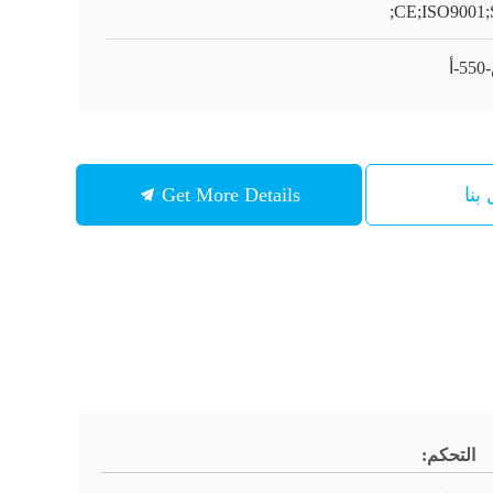
CE;ISO9001;
أ
بنا
Get More Details
التحكم: