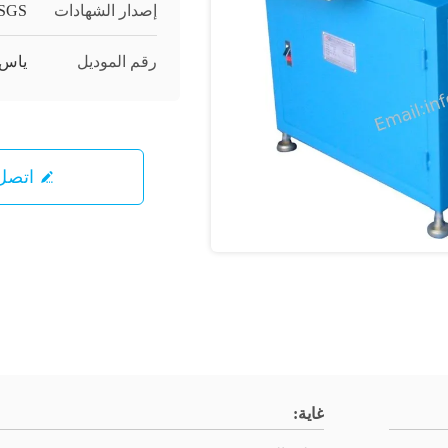
إصدار الشهادات
SGS;
رقم الموديل
ياس-550-
اتصل 
غاية: