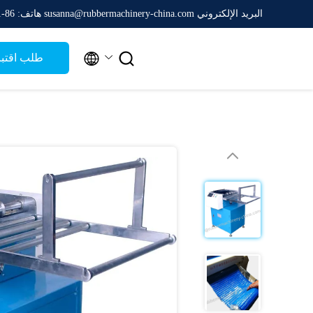
البريد الإلكتروني susanna@rubbermachinery-china.com
هاتف: 86-511-88788475


طلب اقتب