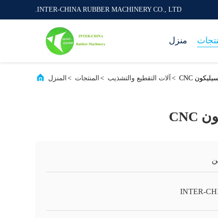
INTER-CHINA RUBBER MACHINERY CO., LTD.
نتجات
منزل
ليكون CNC
>
آلات التقطيع والتشذيب
>
المنتجات
>
المنزل
CNC
ن
INTER-CH