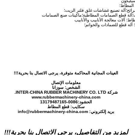
 المطاط؛
رائح؛آلة تصنيع غشاشات غلق فلتر الزيت؛
ات؛آلة قطع الصمامات المطاطية؛ماكينات صنع الصمامات
اط؛ آلات معالجة الأنابيب والأنابيب
ك؛ آلة قطع للضمادات والخواتم؛
العينات المجانية المحاكمة متوفرة، يرجى الاتصال بنا بحرية!!!
معلومات الإتصال
الشخص: سوزانا
شركة INTER-CHINA RUBBER MACHINERY CO. LTD.
www.rubbermachinery-china.com
الحشود:
86-13179487165
00
سكايب: قطع المطاط
بريد إلكتروني: info@rubbermachinery-china.com
لمزيد من التفاصيل، يرجى الاتصال بنا بحرية!!!