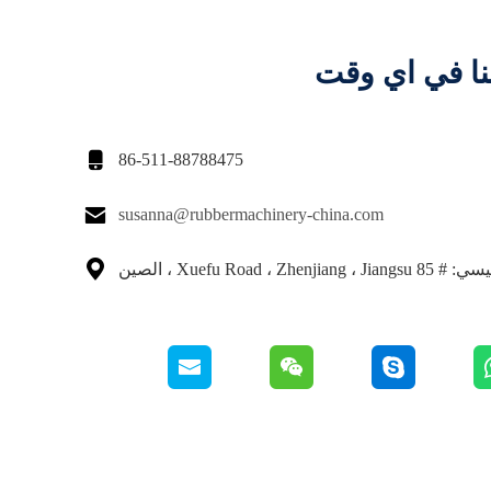
نا في اي وقت

86-511-88788475

susanna@rubbermachinery-china.com

Xuefu Road ، Zhen ، الصين