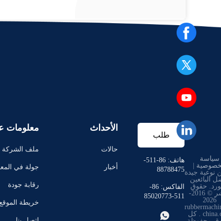
الأحداث
معلومات عن
طلب
حالات
ملف الشركة
سياسة
اقتباس
هاتف: 86-511-
خصوصية
|
أخبار
جولة في المع
88788475
 نوعية جيدة
ل البائعين
رقابة جودة
ورد. حقوق
الفاكس: 86-
النشر © 2016-
511-85020773
2026
خريطة الموقع
rubbermachi

china.com . كل
اتصل بنا
وق محفوظة.