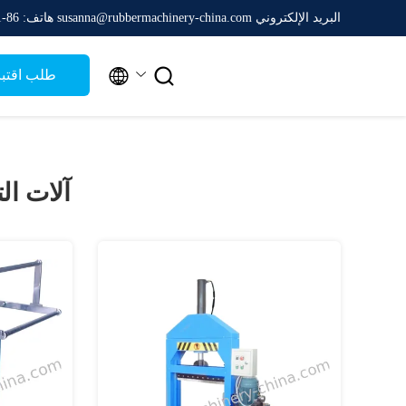
البريد الإلكتروني susanna@rubbermachinery-china.com
هاتف: 86-511-88788475


طلب اقتب
آلات ال