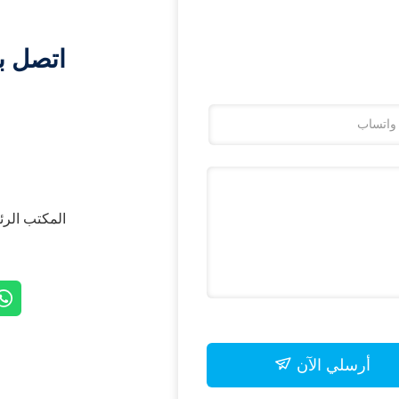
اتصل ب
المكتب الرئيسي: # 85 jiang ، Jiangsu
أرسلي الآن