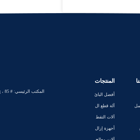
ا
المنتجات
المك
أفضل البائ
عين
مل
آلة قطع ال
ماندرال
آلات التقط
يع
أجهزة إزال
ة الضغط ال
آلات معالج