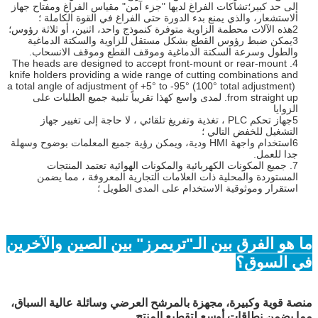
إلى حد كبير؛تشاكات الفراغ لديها "جزء آمن" مقياس الفراغ ومفتاح جهاز
الاستشعار، والذي يمنع بدء الدورة حتى الفراغ في القوة الكاملة ؛
2هذه الآلات محطمة الزاوية متوفرة كنموذج واحد، اثنين، أو ثلاثة رؤوس؛
3يمكن ضبط رؤوس القطع بشكل مستقل للزاوية والسكتة الدماغية
والطول وسرعة السكتة الدماغية وموقف القطع وموقف الانسحاب.
4. The heads are designed to accept front-mount or rear-mount
knife holders providing a wide range of cutting combinations and
a total angle of adjustment of +5° to -95° (100° total adjustment)
from straight up. لمدى واسع كهذا تقريباً تلبية جميع الطلبات على
الزوايا
5جهاز تحكم PLC ، تغذية وتفريغ تلقائي ، لا حاجة إلى تغيير جهاز
التشغيل للخفض التالي ؛
6استخدام واجهة HMI ودية، ويمكن رؤية جميع المعلمات بوضوح وسهلة
جدا للعمل.
7. جميع المكونات الكهربائية والمكونات الهوائية تعتمد المنتجات
المستوردة والمحلية ذات العلامات التجارية المعروفة ، مما يضمن
استقرار وموثوقية الاستخدام على المدى الطويل ؛
ما هو الفرق بين الـ"تريمرز" بين الصين والآخرين
في السوق؟
منصة قوية وكبيرة، مجهزة بالمرشح العرضي وسائلة عالية السباق،
مما يضمن نطاقات أوسع لتقطيع المنتج.