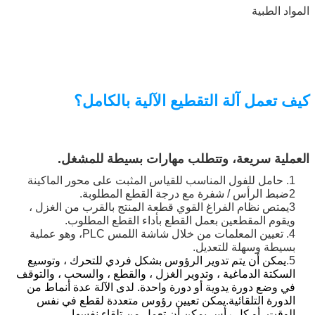
المواد الطبية
إرسال
كيف تعمل آلة التقطيع الآلية بالكامل؟
العملية سريعة، وتتطلب مهارات بسيطة للمشغل.
1. حامل للفول المناسب للقياس المثبت على محور الماكينة
2ضبط الرأس / شفرة مع درجة القطع المطلوبة.
3يمتص نظام الفراغ القوي قطعة المنتج بالقرب من الغزل ،
و
يقوم المقطعين بعمل القطع بأداء القطع المطلوب.
4. تعيين المعلمات من خلال شاشة اللمس PLC، وهو عملية
بسيطة وسهلة للتعديل
.
5.
يمكن أن يتم تدوير الرؤوس بشكل فردي للتحرك ، وتوسيع
السكتة الدماغية ، وتدوير الغزل ، والقطع ، والسحب ، والتوقف
في وضع دورة يدوية أو دورة واحدة. لدى الآلة عدة أنماط من
الدورة التلقائية.يمكن تعيين رؤوس متعددة لقطع في نفس
الوقت، أو كل رأس يمكن أن تعمل من تلقاء نفسها.