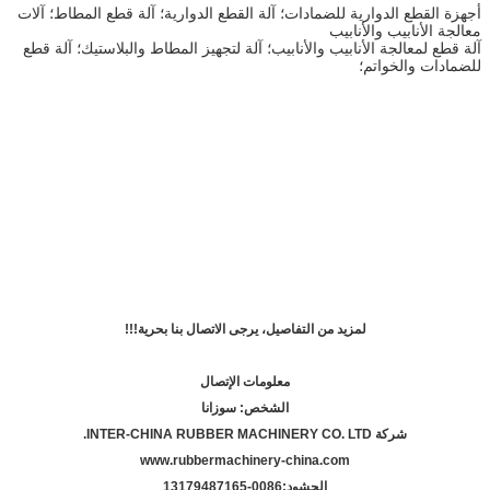
أجهزة القطع الدوارية للضمادات؛ آلة القطع الدوارية؛ آلة قطع المطاط؛ آلات
معالجة الأنابيب والأنابيب
آلة قطع لمعالجة الأنابيب والأنابيب؛ آلة لتجهيز المطاط والبلاستيك؛ آلة قطع
للضمادات والخواتم؛
لمزيد من التفاصيل، يرجى الاتصال بنا بحرية!!!
معلومات الإتصال
الشخص: سوزانا
شركة INTER-CHINA RUBBER MACHINERY CO. LTD.
www.rubbermachinery-china.com
الحشود:
86-13179487165
00