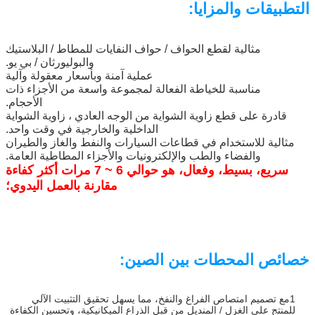
التطبيقات والمزايا:
مثالية لقطع الحواف / حواف النفايات للمطاط / البلاستيك
والبوليورثان / بي يو.
عملية آمنة وبأسعار معقولة وآلية
مناسبة للخياطة الفعالة لمجموعة واسعة من الأجزاء ذات
الأحجام.
قادرة على قطع زاوية الشواية من الوجه العادي ، زاوية الشواية
الداخلية والخارجية في وقت واحد.
مثالية للاستخدام في قطاعات السيارات والنفط والغاز والطيران
والفضاء والطب والإلكترونيات والأجزاء المطاطية العامة.
سريع، بسيط، وفعال، هو حوالي 6 ~ 7 مرات أكثر كفاءة
مقارنة بالعمل اليدوي؛
خصائص المحطات بين الصين:
1مع تصميم امتصاص الفراغ والنفخ، مما يسهل تحقيق التثبيت الآلي
للمنتج على الغزل / المنديل من قبل الذراع الميكانيكية، وتحسين الكفاءة