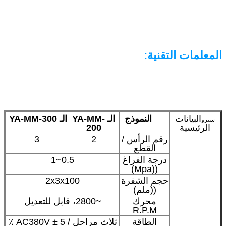
المعلمات التقنية:
البيانات
النموذج
الـ YA-MM-
الـ YA-MM-300
سترو
الرئيسية
200
رقم الرأس /
2
3
القطع
درجة الفراغ
0.5~1
((Mpa)
حجم الشفرة
2x3x100
((ملم)
محرك
~2800، قابل للتعديل
R.P.M
الطاقة
ثلاث مراحل / AC380V ± 5 ٪