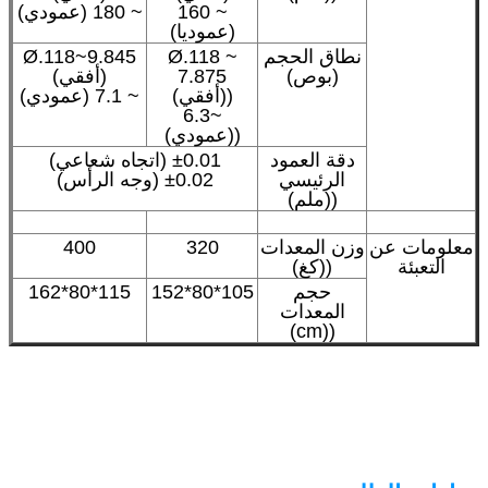
~ 160
~ 180 (عمودي)
(عموديا)
نطاق الحجم
Ø.118 ~
Ø.118~9.845
(بوص)
7.875
(أفقي)
((أفقي)
~ 7.1 (عمودي)
~6.3
((عمودي)
دقة العمود
±0.01 (اتجاه شعاعي)
الرئيسي
±0.02 (وجه الرأس)
((ملم)
معلومات عن
وزن المعدات
320
400
التعبئة
((كغ)
حجم
105*80*152
115*80*162
المعدات
((cm)