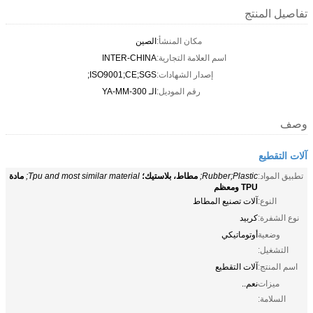
تفاصيل المنتج
مكان المنشأ:
الصين
اسم العلامة التجارية:
INTER-CHINA
إصدار الشهادات:
ISO9001;CE;SGS;
رقم الموديل:
الـ YA-MM-300
وصف
آلات التقطيع
تطبيق المواد:
Rubber;Plastic;
مطاط، بلاستيك؛
Tpu and most similar material;
مادة
TPU ومعظم
النوع:
آلات تصنيع المطاط
نوع الشفرة:
كربيد
وضعية
أوتوماتيكي
التشغيل:
اسم المنتج:
آلات التقطيع
ميزات
نعم..
السلامة: