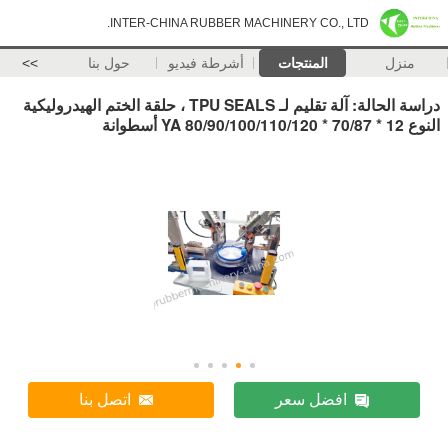
INTER-CHINA RUBBER MACHINERY CO., LTD.
منزل
المنتجات
أشرطة فيديو
حول بنا
>>
دراسة الحالة: آلة تقليم لـ TPU SEALS ، حلقة الختم الهيدروليكية
النوع YA 80/90/100/110/120 * 70/87 * 12 أسطوانة
افضل سعر
اتصل بنا