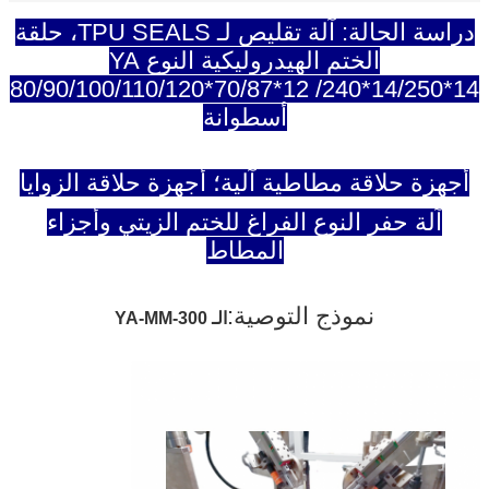
دراسة الحالة: آلة تقليص لـ TPU SEALS، حلقة
الختم الهيدروليكية النوع YA
80/90/100/110/120*70/87*12 /240*14/250*14
أسطوانة
أجهزة حلاقة مطاطية آلية؛ أجهزة حلاقة الزوايا
آلة حفر النوع الفراغ للختم الزيتي وأجزاء
المطاط
نموذج التوصية:
الـ YA-MM-300