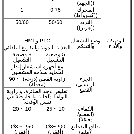
((الجهد)
المحرك
0.75
1
((كيلوواط)
التردد
50/60
50/60
((هرتز))
الوظيفة
وضع التشغيل
PLC و HMI
والأداء
والتحكم
التغذية اليدوية والتفريغ التلقائي
5 وضعية
9 وضعية
التشغيل
التشغيل
مع أجهزة استشعار إنذار
لحماية سلامة المشغلين
الجزء
زاوية القطع (درجة): ~ 90
الرئيسي/
(معدلة)
القطع
تقليص وجه الطائرة، و زاوية
التواء الداخلية والخارجية في
نفس الوقت.
الكفاءة
10 ~ 25
10 ~ 20
(القطع/
دقيقة)
نطاق التقطيع
Ø3~200
Ø3 ~ 250
((ملم)
(أفقي)
(أفقي)