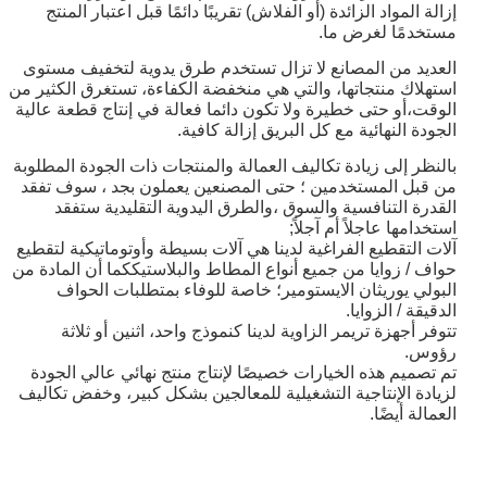
إزالة المواد الزائدة (أو الفلاش) تقريبًا دائمًا قبل اعتبار المنتج
مستخدمًا لغرض ما.
العديد من المصانع لا تزال تستخدم طرق يدوية لتخفيف مستوى
استهلاك منتجاتها، والتي هي منخفضة الكفاءة، تستغرق الكثير من
الوقت،أو حتى خطيرة ولا تكون دائما فعالة في إنتاج قطعة عالية
الجودة النهائية مع كل البريق إزالة كافية.
بالنظر إلى زيادة تكاليف العمالة والمنتجات ذات الجودة المطلوبة
من قبل المستخدمين ؛ حتى المصنعين يعملون بجد ، سوف تفقد
القدرة التنافسية والسوق ،والطرق اليدوية التقليدية ستفقد
استخدامها عاجلاً أم آجلاً;
آلات التقطيع الفراغية لدينا هي آلات بسيطة وأوتوماتيكية لتقطيع
حواف / زوايا من جميع أنواع المطاط والبلاستيككما أن المادة من
البولي يوريثان الايستومير؛ خاصة للوفاء بمتطلبات الحواف
الدقيقة / الزوايا.
تتوفر أجهزة تريمر الزاوية لدينا كنموذج واحد، اثنين أو ثلاثة
رؤوس.
تم تصميم هذه الخيارات خصيصًا لإنتاج منتج نهائي عالي الجودة
لزيادة الإنتاجية التشغيلية للمعالجين بشكل كبير، وخفض تكاليف
العمالة أيضًا.