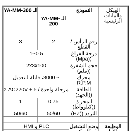
الهيكل
النموذج
الـ YA-MM-300
والبيانات
الـ YA-MM-
الرئيسية
200
رقم الرأس /
2
3
القطع
درجة الفراغ
0.5~1
((Mpa)
حجم الشفرة
2x3x100
((ملم)
محرك
~ 3000، قابلة للتعديل
R.P.M
الطاقة
مرحلة واحدة / AC220V ± 5 ٪
((الجهد)
المحرك
0.75
1
((كيلوواط)
التردد ((HZ)
50/60
50/60
الوظيفة
وضع التشغيل
PLC و HMI