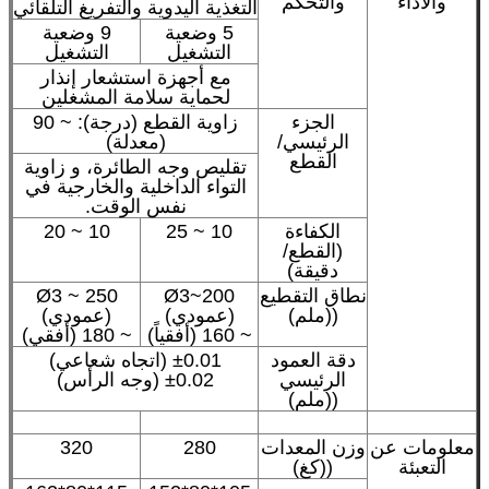
والأداء
والتحكم
التغذية اليدوية والتفريغ التلقائي
5 وضعية
9 وضعية
التشغيل
التشغيل
مع أجهزة استشعار إنذار
لحماية سلامة المشغلين
الجزء
زاوية القطع (درجة): ~ 90
الرئيسي/
(معدلة)
القطع
تقليص وجه الطائرة، و زاوية
التواء الداخلية والخارجية في
نفس الوقت.
الكفاءة
10 ~ 25
10 ~ 20
(القطع/
دقيقة)
نطاق التقطيع
Ø3~200
Ø3 ~ 250
((ملم)
(عمودي)
(عمودي)
~ 160 (أفقياً)
~ 180 (أفقي)
دقة العمود
±0.01 (اتجاه شعاعي)
الرئيسي
±0.02 (وجه الرأس)
((ملم)
معلومات عن
وزن المعدات
280
320
التعبئة
((كغ)