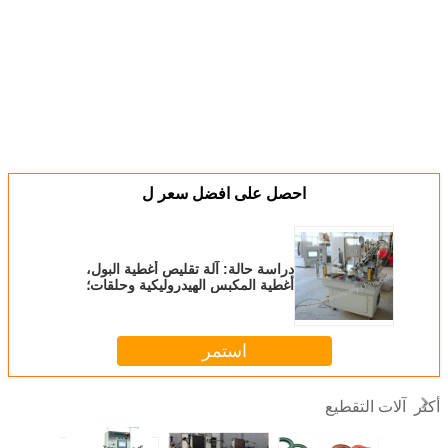
احصل على افضل سعر ل
دراسة حالة: آلة تقليص أغطية البول،
أغطية المكبس الهيدروليكية وحلقات؛
محطم الزاوية؛
استمر
آلات التقطيع
أكثر