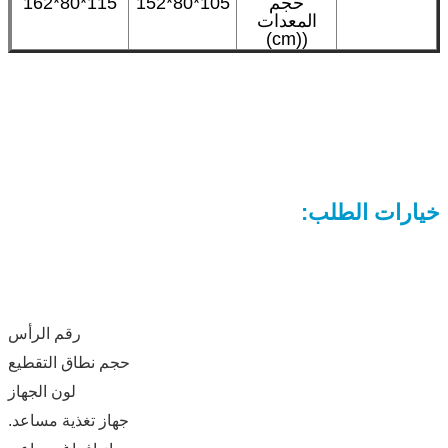
حجم
105*80*152
115*80*162
المعدات
((cm)
خيارات الطلب:
رقم الرأس
حجم نطاق التقطيع
لون الجهاز
جهاز تغذية مساعد.