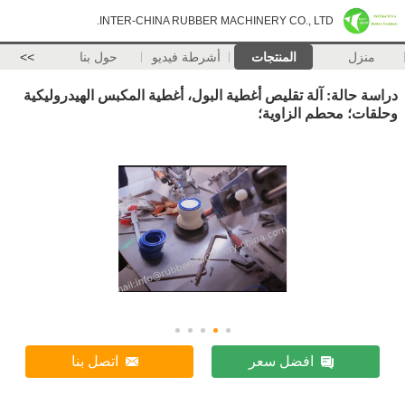
INTER-CHINA RUBBER MACHINERY CO., LTD.
منزل
المنتجات
أشرطة فيديو
حول بنا
>>
دراسة حالة: آلة تقليص أغطية البول، أغطية المكبس الهيدروليكية
وحلقات؛ محطم الزاوية؛
افضل سعر
اتصل بنا