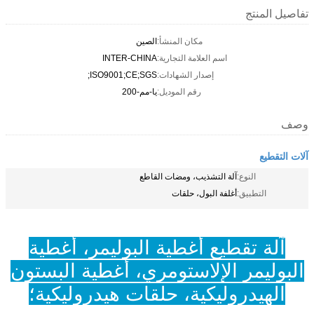
تفاصيل المنتج
مكان المنشأ:
الصين
اسم العلامة التجارية:
INTER-CHINA
إصدار الشهادات:
ISO9001;CE;SGS;
رقم الموديل:
يا-مم-200
وصف
آلات التقطيع
النوع:
آلة التشذيب، ومضات القاطع
التطبيق:
أغلفة البول، حلقات
آلة تقطيع أغطية البوليمر، أغطية
البوليمر الإلاستومري، أغطية البستون
الهيدروليكية، حلقات هيدروليكية؛