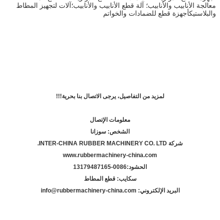
معالجة الأنابيب والأنابيب؛ آلة قطع الأنابيب والأنابيب؛آلات لتجهيز المطاط
والبلاستيكأجهزة قطع للضمادات والخواتم
لمزيد من التفاصيل، يرجى الاتصال بنا بحرية!!!
معلومات الإتصال
الشخص: سوزانا
شركة INTER-CHINA RUBBER MACHINERY CO. LTD.
www.rubbermachinery-china.com
الحشود:
86-13179487165
00
سكايب: قطع المطاط
البريد الإلكتروني: info@rubbermachinery-china.com