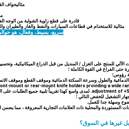
مثالي
حواف القط
من
قادرة على قطع زاوية الشواية من الوجه العا
مثالية للاستخدام في قطاعات السيارات والنفط والغاز والطيران والف
سريع، بسيط، وفعال، هو حوالي 6 ~ 7 مرات أكثر كفاءة مقارنة بالعمل الي
الآلي للمنتج على الغزل / المنديل من قبل الذراع الميكانيكية، وتحسين
ة حتى الفراغ في القوة الكاملة ؛
front-mount or rear-mount knife holders providing a wide ra
تلبية جميع الطلبات على الزوايا
ابل غيرها في السوق؟