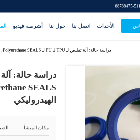
الأحداث
اتصل بنا
حول بنا
أشرطة فيديو
الم
اس
دراسة حالة: آلة تقليص لـ TPU لـ PU لـ Polyurethane SEALS، طراز الوقود الهيدروليكي
الهيدروليكي
مكان المنشأ
الصي