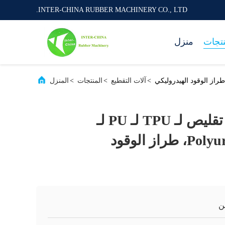
INTER-CHINA RUBBER MACHINERY CO., LTD.
نتجات
منزل
>
آلات التقطيع
>
المنتجات
>
المنزل
دراسة حالة: آلة تقليص لـ TPU لـ PU لـ
Polyurethane SEALS، طراز الوقود
ن