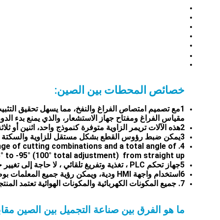
خصائص المحطات بين الصين:
1مع تصميم امتصاص الفراغ والنفخ، مما يسهل تحقيق التثبيت 
مقياس الفراغ ومفتاح جهاز الاستشعار، والذي يمنع بدء الدور
2هذه الآلات تريمر الزاوية متوفرة كنموذج واحد، اثنين أو ثلاثة رؤوس؛
3يمكن ضبط رؤوس القطع بشكل مستقل للزاوية والسكتة الدماغية والطول وسرعة السكتة الدماغية وموقف القطع وموقف الانسحاب.
nge of cutting combinations and a total angle of
adjustment of +5° to -95° (100° total adjustment) from straight up. لمدى واسع كهذا تقريباً 
5جهاز تحكم PLC ، تغذية وتفريغ تلقائي ، لا حاجة إلى تغيير جهاز التشغيل للخفض التالي ؛
6استخدام واجهة HMI ودية، ويمكن رؤية جميع المعلمات بوضوح وسهلة جدا للعمل.
7. جميع المكونات الكهربائية والمكونات الهوائية تعتمد المنتجات المستوردة والمحلية ذات العلامات التجارية المعروفة ، مما يضمن استقرار وموثوقية الاستخدام على المدى الطويل ؛
ما هو الفرق بين صناعة التجميل بين الصين مق