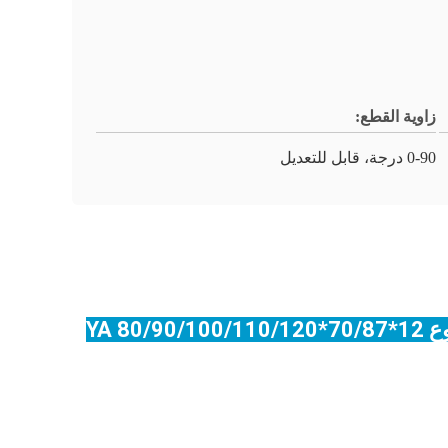
زاوية القطع:
0-90 درجة، قابل للتعديل
دراسة حالة: آلة تقليم لـ TPU / PU / POLYURETHANE SEALS ، حلقة الختم الهيدروليكية النوع YA 80/90/100/110/120*70/87*12