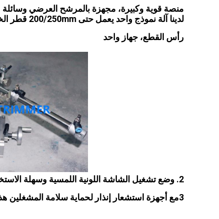
منصة قوية وكبيرة، مجهزة بالمرشح العرضي وسائلة عا
لدينا آلة نموذج واحد يعمل حتى 200/250mm قطر الختم والأجزاء، لا حاجة لتغيير نماذج مختلفة مثل آلات تايوان.
رأس القطع، جهاز واحد
2. وضع تشغيل الشاشة اللونية اللمسية وسهلة الاستخدام ، أكثر سهولة وبساطة للمستخدمين.
3مع أجهزة استشعار إنذار لحماية سلامة المشغلين هذا جهاز مهم جداً لمتطلبات أمن العمل في المستقبل