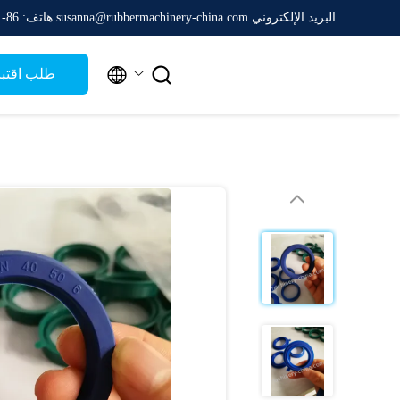
البريد الإلكتروني susanna@rubbermachinery-china.com
هاتف: 86-511-88788475


طلب اقتب