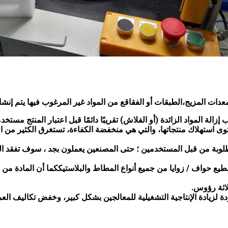
المعدات المزيج،الطبقات أو الفقاقع من المواد غير المرغوب فيها يتم إنش
زالة المواد الزائدة (أو الفلاش) تقريبًا دائمًا قبل اعتبار المنتج مستخد
ى استهلاك منتجاتها، والتي هي منخفضة الكفاءة، تستغرق الكثير من الو
مطلوبة من قبل المستخدمين ؛ حتى المصنعين يعملون بجد ، سوف تفقد الق
قطيع حواف / زوايا من جميع أنواع المطاط والبلاستيككما أن المادة من 
ثلاثة رؤوس.
ة لزيادة الإنتاجية التشغيلية للمعالجين بشكل كبير، وخفض تكاليف العمال