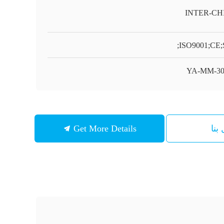
INTER-CH
ISO9001;CE;
بنا
Get More Details