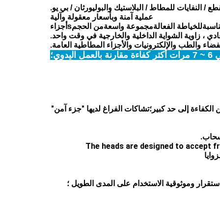
ع / النفايات للمطاط / البلاستيك والبوليورثان / بي يو.
عملية آمنة وبأسعار معقولة وآلية
اسبة
للخياطة الفعالة
مجموعة واسعة
من الحجم
s
أجزاء
دي ، زاوية الشواية الداخلية والخارجية في وقت واحد.
ضاء والطب والإلكترونيات والأجزاء المطاطية العامة.
دوي؛
 الكفاءة إلى حد كبير؛تشاكات الفراغ لديها "جزء آمن"
4. The heads are designed to accept 