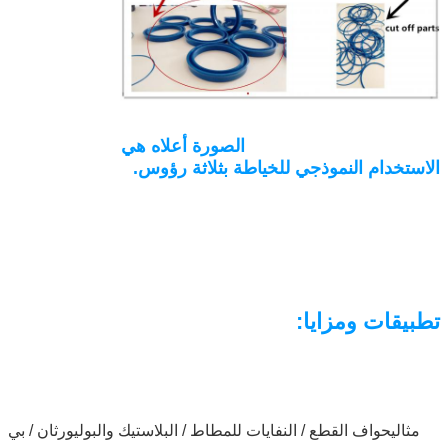
الصورة أعلاه هي
الاستخدام النموذجي للخياطة بثلاثة رؤوس.
تطبيقات ومزايا:
مثالي
حواف القطع / النفايات للمطاط / البلاستيك والبوليورثان / بي