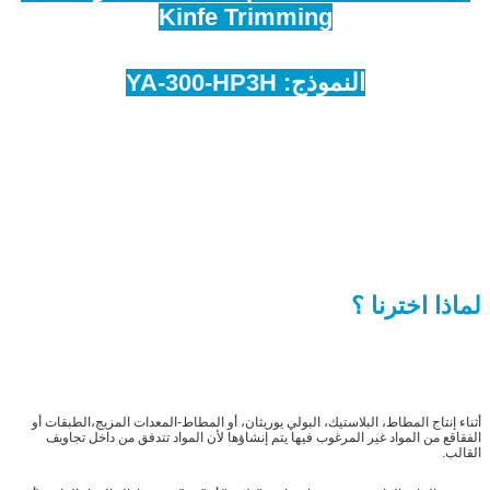
Kinfe Trimming
النموذج: YA-300-HP3H
لماذا اخترنا ؟
أثناء إنتاج المطاط، البلاستيك، البولي يوريثان، أو المطاط-المعدات المزيج،الطبقات أو
الفقاقع من المواد غير المرغوب فيها يتم إنشاؤها لأن المواد تتدفق من داخل تجاويف
القالب.