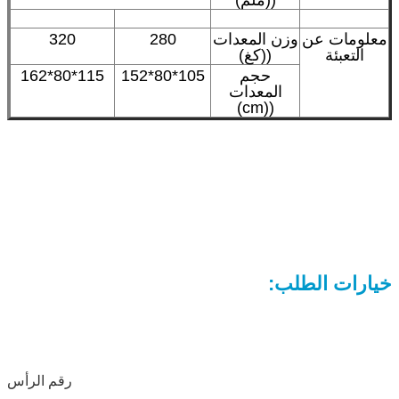
((ملم)
معلومات عن
وزن المعدات
280
320
التعبئة
((كغ)
حجم
105*80*152
115*80*162
المعدات
((cm)
خيارات الطلب:
رقم الرأس