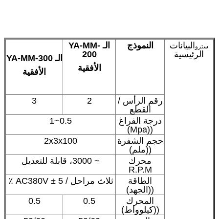
البيانات
النموذج
الـ YA-MM-
سترو
الرئيسية
200
الـ YA-MM-300
الأفقية
الأفقية
رقم الرأس /
2
3
القطع
درجة الفراغ
0.5~1
((Mpa)
حجم الشفرة
2x3x100
((ملم)
محرك
~ 3000، قابلة للتعديل
R.P.M
الطاقة
ثلاث مراحل / AC380V ± 5 ٪
((الجهد)
المحرك
0.5
0.5
((كيلوواط)