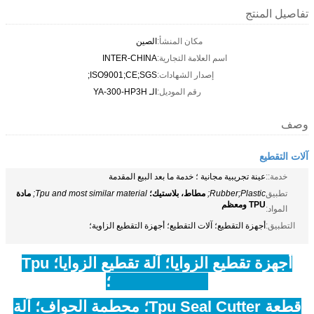
تفاصيل المنتج
مكان المنشأ:
الصين
اسم العلامة التجارية:
INTER-CHINA
إصدار الشهادات:
ISO9001;CE;SGS;
رقم الموديل:
الـ YA-300-HP3H
وصف
آلات التقطيع
خدمة::
عينة تجريبية مجانية ؛ خدمة ما بعد البيع المقدمة
تطبيق
Rubber;Plastic;
مطاط، بلاستيك؛
Tpu and most similar material;
مادة
TPU ومعظم
المواد:
التطبيق:
أجهزة التقطيع؛ آلات التقطيع؛ أجهزة التقطيع الزاوية؛
أجهزة تقطيع الزوايا؛ آلة تقطيع الزوايا؛ Tpu
Seal Trimmer؛
قطعة Tpu Seal Cutter؛ محطمة الحواف؛ آلة