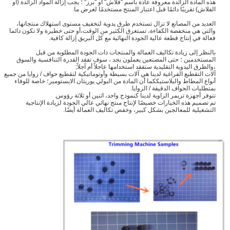
هذه المادة الزائدة معروفة عادة باسم "فلاش" أو "برز" ؛ يجب إزالة المواد الزائدة (أو
الفلاش) تقريبًا دائمًا قبل اعتبار المنتج مستخدمًا لغرض ما.
العديد من المصانع لا تزال تستخدم طرق يدوية لتخفيف مستوى استهلاك منتجاتها،
والتي هي منخفضة الكفاءة، تستغرق الكثير من الوقت،أو حتى خطيرة ولا تكون دائما
فعالة في إنتاج قطعة عالية الجودة النهائية مع كل البريق إزالة كافية.
بالنظر إلى زيادة تكاليف العمالة والمنتجات ذات الجودة المطلوبة من قبل
المستخدمين ؛ حتى المصنعين يعملون بجد ، سوف تفقد القدرة التنافسية والسوق
،والطرق اليدوية التقليدية ستفقد استخدامها عاجلاً أم آجلاً;
آلات التقطيع الفراغية لدينا هي آلات بسيطة وأوتوماتيكية لتقطيع حواف / زوايا من جميع
أنواع المطاط والبلاستيككما أن المادة من البولي يوريثان الايستومير؛ خاصة للوفاء
بمتطلبات الحواف الدقيقة / الزوايا.
تتوفر أجهزة تريمر الزاوية لدينا كنموذج واحد، اثنين أو ثلاثة رؤوس.
تم تصميم هذه الخيارات خصيصًا لإنتاج منتج نهائي عالي الجودة لزيادة الإنتاجية
التشغيلية للمعالجين بشكل كبير، وخفض تكاليف العمالة أيضًا.