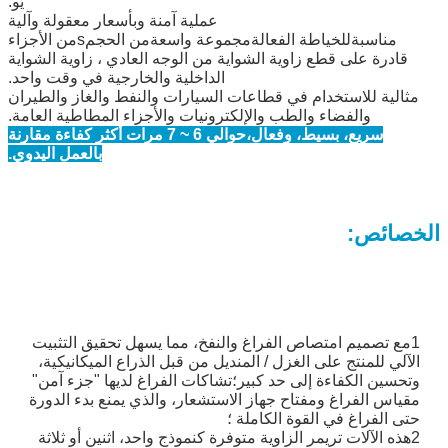
يو.
عملية آمنة وبأسعار معقولة وآلية
مناسبة
للخياطة الفعالة
مجموعة واسعة
من الحجم
s
من الأجزاء
قادرة على قطع زاوية الشواية من الوجه العادي ، زاوية الشواية
الداخلية والخارجية في وقت واحد.
مثالية للاستخدام في قطاعات السيارات والنفط والغاز والطيران
والفضاء والطب والإلكترونيات والأجزاء المطاطية العامة.
سريع، بسيط، وفعال،
حوالي 6 ~ 7 مرات أكثر كفاءة مقارنة
بالعمل اليدوي.
الخصائص:
1مع تصميم امتصاص الفراغ والنفخ، مما يسهل تحقيق التثبيت
الآلي للمنتج على الغزل / المنديل من قبل الذراع الميكانيكية،
وتحسين الكفاءة إلى حد كبير؛تشاكات الفراغ لديها "جزء آمن"
مقياس الفراغ ومفتاح جهاز الاستشعار، والذي يمنع بدء الدورة
حتى الفراغ في القوة الكاملة ؛
2هذه الآلات تريمر الزاوية متوفرة كنموذج واحد، اثنين أو ثلاثة