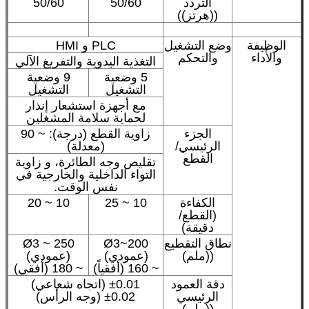
التردد
50/60
50/60
((هرتز))
الوظيفة
وضع التشغيل
PLC و HMI
والأداء
والتحكم
التغذية اليدوية والتفريغ الآلي
5 وضعية
9 وضعية
التشغيل
التشغيل
مع أجهزة استشعار إنذار
لحماية سلامة المشغلين
الجزء
زاوية القطع (درجة): ~ 90
الرئيسي/
(معدلة)
القطع
تقليص وجه الطائرة، و زاوية
التواء الداخلية والخارجية في
نفس الوقت.
الكفاءة
10 ~ 25
10 ~ 20
(القطع/
دقيقة)
نطاق التقطيع
Ø3~200
Ø3 ~ 250
((ملم)
(عمودي)
(عمودي)
~ 160 (أفقياً)
~ 180 (أفقي)
دقة العمود
±0.01 (اتجاه شعاعي)
الرئيسي
±0.02 (وجه الرأس)