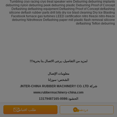
Tumbling cryo racing cryo treat speaker wire Deburring deburring implants
deburring nylon deburring peek deburring plastic Deburring Proof of Concept
Deflashing deflashing equipment Deflashing Proof of Concept deflashing
silicone deflash rubber parts drill bits dry ice blast cleaning Dry Ice Blasting
Facebook furnace gas turbines LEED certification nitro freeze nitro-freeze
deburring Nitrofreeze Deflashing paper mill plastic flash removal silicone
deflashing Teflon deburring
لمزيد من التفاصيل، يرجى الاتصال بنا بحرية!!!
معلومات الإتصال
الشخص: سوزانا
شركة INTER-CHINA RUBBER MACHINERY CO. LTD.
www.rubbermachinery-china.com
الحشود:
86-13179487165
00
سكايب: قطع المطاط
دردشة
طلب اقتباس
البريد الإلكتروني: info@rubbermachinery-china.com