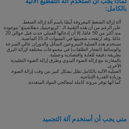
لماذا يجب أن أستخدم آلة التقطيع الآلية
بالكامل:
آلة إزالة الضغط المعروفة أيضًا باسم آلة إزالة الضغط.
على الرغم من أن هذه التقنية الـ "كريوجينيك ديفلاشينغ" موجودة
منذ أكثر من 50 عامًا، إلا أن إدخالها العملي حدث قبل حوالي 20
عامًا. وقد ارتفعت شعبيتها في السنوات الـ 15 الماضية.
تستخدم هذه العملية النيتروجين السائل والدوران عالي السرعة
والوسائط (انفجار الطلقات) في مجموعات مختلفة لإزالة البرق
بطريقة دقيقة للغاية واقتصادية وعملية.
بالمقارنة مع إزالة الضوء اليدوي وطرق إزالة الضوء التقليدية
الأخرى.
العملية الآلية بالكامل تقلل بشكل كبير من وقت إزالة الضوء،
وزيادة القدرة الإنتاجية.
كما أنها توفر مرونة كاملة لمعالجي المواد المتعددة.
متى يجب أن أستخدم آلة التجميد