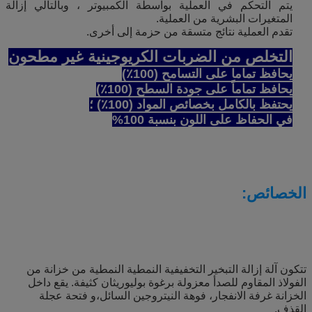
يتم التحكم في العملية بواسطة الكمبيوتر ، وبالتالي إزالة
المتغيرات البشرية من العملية.
تقدم العملية نتائج متسقة من حزمة إلى أخرى.
التخلص من الضربات الكريوجينية غير مطحون
يحافظ تماما على التسامح (100٪)
يحافظ تماماً على جودة السطح (100٪)
يحتفظ بالكامل بخصائص المواد (100٪) ؛
في الحفاظ على اللون بنسبة 100%
الخصائص:
تتكون آلة إزالة التبخير التخفيفية النمطية النمطية من خزانة من
الفولاذ المقاوم للصدأ معزولة برغوة بوليوريثان كثيفة. يقع داخل
الخزانة غرفة الانفجار، فوهة النيتروجين السائل،و فتحة عجلة
القذف.