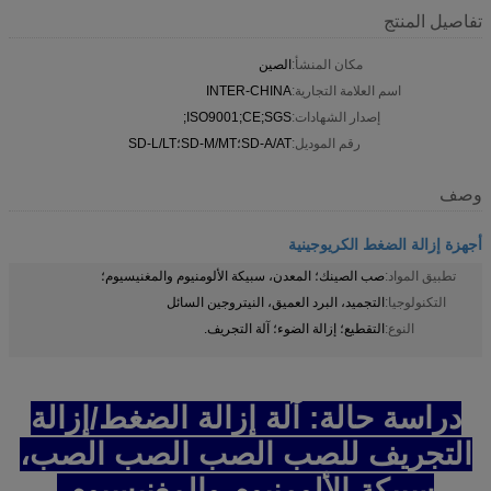
تفاصيل المنتج
مكان المنشأ:
الصين
اسم العلامة التجارية:
INTER-CHINA
إصدار الشهادات:
ISO9001;CE;SGS;
رقم الموديل:
SD-A/AT؛SD-M/MT؛SD-L/LT
وصف
أجهزة إزالة الضغط الكريوجينية
تطبيق المواد:
صب الصينك؛ المعدن، سبيكة الألومنيوم والمغنيسيوم؛
التكنولوجيا:
التجميد، البرد العميق، النيتروجين السائل
النوع:
التقطيع؛ إزالة الضوء؛ آلة التجريف.
دراسة حالة: آلة إزالة الضغط/إزالة
التجريف للصب الصب الصب الصب،
سبيكة الألومنيوم والمغنيسيوم،