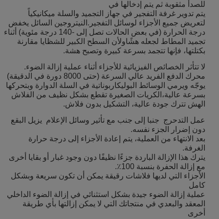
للصدأ مثقوبة ثم يتم إدخالها في
يتم تدوير غرفة التفجير في جهاز التجميد والسلة ميكانيكياً
لتعريض جميع الأجزاء لوسائل التفجير.النيتروجين السائل يخفض
درجة الحرارة (في بعض الحالات تصل إلى -140 درجة مئوية) أثناء
تجميد المطاط لجعله هشًاولأن السطح الكبير للشظايا مقارنة
بكتلتها، فإنها تتجمد بسرعة كبيرة وتصبح هشة.
لا تتأثر الخصائص الفيزيائية للأجزاء أثناء عملية إزالة الضوء.
محرك الدفع الفريد عالي السرعة (حتى 8000 دورة في الدقيقة)
يوجّه ويرمي الوسائط البوليكاربوناتية في السلة الدوارة وبتحركها
بسرعة عالية،الكريات الصغيرة تقطع بشكل نظيف من الفلاش
الهش تترك جودة عالية، التشكيل بدون فلاش.
عمل التدحرج ‬ جنبا إلى جنب مع تأثير وسائل الإعلام ‬ يزيل البقع
دون إضرار الجزء نفسه.
بعد الانتهاء من العملية، يتم إعادة الأجزاء إلى درجة حرارة
الغرفة.
يترك هذا الإزالة الباردة جزءًا نظيفًا ‬دون وجود غبار أو بقايا أخرى
‬مع إزالة الحفرة بنسبة 100٪.
الأجزاء التي لديها فلاشات رقيقة يمكن أن تكون سريعة وبشكل
كامل
عملية إزالة الضوء جيدة بشكل استثنائي في إزالة الضوء الداخلي
المعقد والبعدي في منتجاتك التي لا يمكن إزالتها بأي طريقة
أخرى