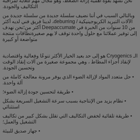
نحن نشهد بقوة أهمية إزالة الضغط، وهو مجال مهم للغاية لمراقبة
التكاليف والجودة.
وبالتالي السبب في أننا نضيف سلسلة جديدة من سلسلة جديدة من
الآلات التبريد الكريوجينيكية / deburring، لدينا فريق فني لديه أكثر
من 10 سنوات من الخبرة في Deepaccumate أكثر من؛نحن نهدف
إلى توفير عملائنا مع حلول واحدة توقف لا يهم صغيرةنطاقات منتجة
متواضعة أو كبيرة
الـ Cryogenics هو إلى حد بعيد الخيار الأكثر تنوعًا وفعالية واقتصادية
لإنقاذ أجزاء المطاط ، وهي مجموعة صغيرة من آلات إنقاذ الوقت
وتحسين الجودة.
• حل متعدد المواد لإزالة الضوء الذي يوفر مرونة معالجة كاملة من
آلة واحدة.
• طريقة لتحسين جودة إزالة الضوء؛
• نظام يزيد من الإنتاجية بسبب سرعة التشغيل السريعة بشكل
استثنائي
• طريقة تلقائية لخفض التكاليف التي تقلل بشكل كبير من تكاليف
التشغيل والعمل؛
• جهاز صديق للبيئة