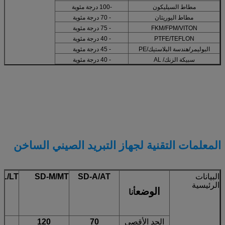
مطاط السيليكون
-100 درجة مئوية
مطاط اليوريثان
- 70 درجة مئوية
FKM/FPM/VITON
- 75 درجة مئوية
PTFE/TEFLON
- 40 درجة مئوية
البوليمر/هندسة البلاستيك/PE
- 45 درجة مئوية
سبيكة الزنك/ AL
- 40 درجة مئوية
المعلمات التقنية لجهاز التبريد الصيني الساخن
البيانات
SD-A/AT
SD-M/MT
-L/LT
الرئيسية
الوضع
أنا
الحد الأقصى
70
120
0