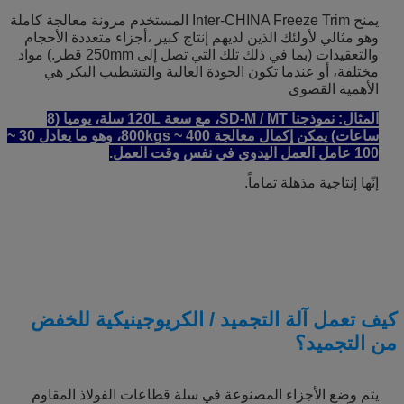
يمنح Inter-CHINA Freeze Trim المستخدم مرونة معالجة كاملة
وهو مثالي لأولئك الذين لديهم إنتاج كبير ،أجزاء متعددة الأحجام
والتعقيدات (بما في ذلك تلك التي تصل إلى 250mm قطر.) مواد
مختلفة، أو عندما تكون الجودة العالية والتشطيب البكر هي
الأهمية القصوى
المثال: نموذجنا SD-M / MT، مع سعة 120L سلة، يوميا (8
ساعات) يمكن إكمال معالجة 400 ~ 800kgs، وهو ما يعادل 30 ~
100 عامل العمل اليدوي في نفس وقت العمل.
إنّها إنتاجية مذهلة تماماً.
كيف تعمل آلة التجميد / الكريوجينيكية للخفض
من التجميد؟
يتم وضع الأجزاء المصنوعة في سلة قطاعات الفولاذ المقاوم