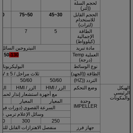
لحجم السلة
((لتر)
الحجم القابل
30~45
50~75
0~115
للاستخدام
(لترات)
الطاقة
5
7
الإجمالية
(كيلوواط)
مادة تبريد
النيتروجين السائل (LN 2
العملية Temp
-130
50
(درجة)
نوع الوسائط
البوليكربونات
الطاقة ((الجهد)
ثلاث مراحل / AC380V ± 5 ٪
التردد ((HZ)
50/60
50/60
0
الهيكل
وضع التحكم
الزر / HMI
الزر / HMI
الزر /
الرئيسي
مع أجهزة استشعار إنذار لحماي
والمكونات
وحدة
المعيار
المعيار
ال
IMPELLER
السرعة القصوى (دورات في الدقي
وسائل الإعلام ترمي عج
50
300
250
جهاز فرز
منفصل الاهتزازات القابل للتع