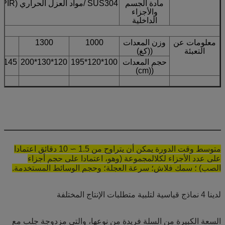
مادة الجسم
SUS304 /مواد العزل الحراري (PIR) / القطن المقاوم للصوت
والأجزاء
الداخلية
معلومات عن
وزن المعدات
1000
1300
0
التعبئة
((كغ)
حجم المعدات
100*120*195
120*130*200
145*150*200
((cm)
متوسط وقت الدورة يمكن أن يتراوح من 1.5 ∼ 10 دقائق اعتمادا
على عدد الأجزاء لكل
المجموعة (وهو، اعتمادا على حجم أجزاء
الصب) ؛ سمك فلاش؛ سرعة العجلة؛ وحجم الوسائط المستخدمة.
لدينا 4 نماذج قياسية لتلبية متطلبات الإنتاج المختلفة
السعة الكبيرة من السلة فريدة من نوعها، والتي مزدوجة جلب مع