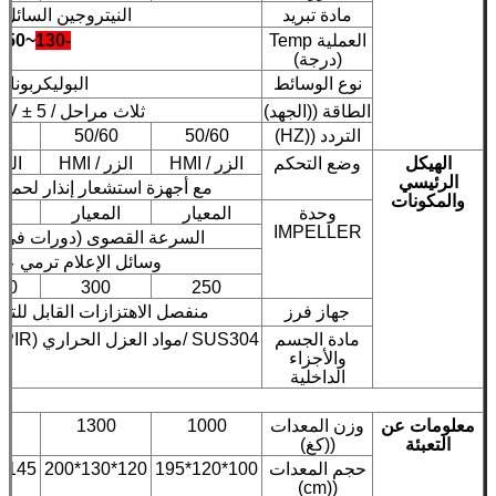
مادة تبريد
النيتروجين السائل (LN 2
العملية Temp
-130
~
50
(درجة)
نوع الوسائط
البوليكربونات
الطاقة ((الجهد)
ثلاث مراحل / AC380V ± 5 ٪
التردد ((HZ)
50/60
50/60
0
الهيكل
وضع التحكم
الزر / HMI
الزر / HMI
الزر /
الرئيسي
مع أجهزة استشعار إنذار لحماي
والمكونات
وحدة
المعيار
المعيار
ال
IMPELLER
السرعة القصوى (دورات في الدقي
وسائل الإعلام ترمي ع
50
300
250
جهاز فرز
منفصل الاهتزازات القابل للتع
مادة الجسم
SUS304 /مواد العزل الحراري (PIR) / القطن المقاوم للصوت
والأجزاء
الداخلية
معلومات عن
وزن المعدات
1000
1300
0
التعبئة
((كغ)
حجم المعدات
100*120*195
120*130*200
145*150*200
((cm)