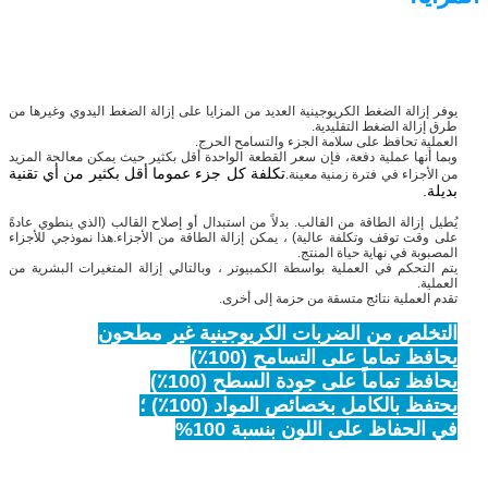
يوفر إزالة الضغط الكريوجينية العديد من المزايا على إزالة الضغط اليدوي وغيرها من
طرق إزالة الضغط التقليدية.
العملية تحافظ على سلامة الجزء والتسامح الحرج.
وبما أنها عملية دفعة، فإن سعر القطعة الواحدة أقل بكثير حيث يمكن معالجة المزيد
تكلفة كل جزء عموما أقل بكثير من أي تقنية
من الأجزاء في فترة زمنية معينة.
بديلة.
يُطيل إزالة الطاقة من القالب. بدلاً من استبدال أو إصلاح القالب (الذي ينطوي عادةً
على وقت توقف وتكلفة عالية) ، يمكن إزالة الطاقة من الأجزاء.هذا نموذجي للأجزاء
المصبوبة في نهاية حياة المنتج.
يتم التحكم في العملية بواسطة الكمبيوتر ، وبالتالي إزالة المتغيرات البشرية من
العملية.
تقدم العملية نتائج متسقة من حزمة إلى أخرى.
التخلص من الضربات الكريوجينية غير مطحون
يحافظ تماما على التسامح (100٪)
يحافظ تماماً على جودة السطح (100٪)
يحتفظ بالكامل بخصائص المواد (100٪) ؛
في الحفاظ على اللون بنسبة 100%