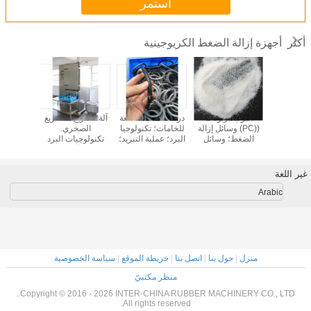
استمر
أجهزة إزالة الضغط الكريوجينية
أكثر
يغ / التفريغ
دراسة حالة: آلة إزالة
آلة التجميد المتقدمة
دراسة حالة: مشروع
البوليك
خري.
الضغط لشركة
ذات التجهيز البارد؛
جديد لآلات إزالة
((PC)
يات البرد
Grommet؛
المعالجة الباردة؛
الضغط/إزالة الحفر
الضغط؛
آلة التفريغ
تكنولوجيا البرد؛
طريقة التجميد.
في سوزو ونينغبو
الإزالة الك
وجين؛ آلة
عملية التبريد؛
وسائل ا
 بالنفجار
المعالجة
الكريوجيني
غير اللغة
الكريوجينية؛ معدات
الإزالة البو
التجميد؛
Arabic
منزل
|
حول بنا
|
اتصل بنا
|
خريطة الموقع
|
سياسة الخصوصية
منظر مكتبيّ
Copyright © 2016 - 2026 INTER-CHINA RUBBER MACHINERY CO., LTD..
All rights reserved.