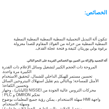
الخصائص:
تتكون آلة التبديل التجميلية النمطية النمطية النمطية النمطية
النمطية النمطية من خزانة من الفولاذ المقاوم للصدأ معزولة
برغوة بولي يوريثان كثيفة.و فتحة عجلة القذف.
آلة التجميد والإزالة من الصين مع الخصائص الفريدة على النحو التالي.
المروحة ذات الحجم الكبير لتشغيل وسائل الإعلام ذات القدرة
الكبيرة مرة واحدة.
تحسين مستمر للهيكل الداخلي للشمال، لتحقيق الاستخدام
الأمثل للمساحة؛ وبالتالي يتم تقليل استهلاك النيتروجين السائل
وتحسين الكفاءة؛
محركات التروس عالية الجودة من NISSEI ((اليابان) ، وجهاز
تحكم OMRON و PLC ؛
واجهة HMI سهلة الاستخدام ، يمكن رؤية جميع المعلمات بوضوح
وسهلة الاستخدام.
منفصل الفلاش والوسائط في الخط (ثلاث طبقات) ؛