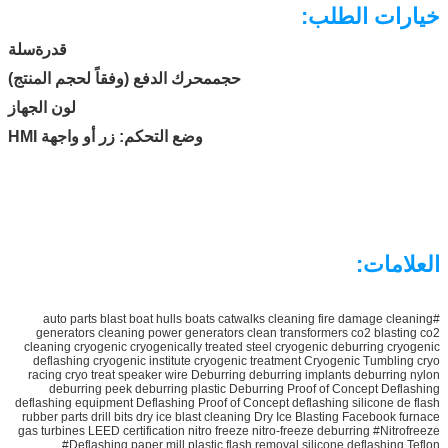
خيارات الطلب:
قدرة
سلة
حجم
محرك الدفع (وفقاً لحجم المنتج)
لون الجهاز
وضع التحكم: زر أو واجهة HMI
العلامات:
#auto parts blast boat hulls boats catwalks cleaning fire damage cleaning
generators cleaning power generators clean transformers co2 blasting co2
cleaning cryogenic cryogenically treated steel cryogenic deburring cryogenic
deflashing cryogenic institute cryogenic treatment Cryogenic Tumbling cryo
racing cryo treat speaker wire Deburring deburring implants deburring nylon
deburring peek deburring plastic Deburring Proof of Concept Deflashing
deflashing equipment Deflashing Proof of Concept deflashing silicone de flash
rubber parts drill bits dry ice blast cleaning Dry Ice Blasting Facebook furnace
gas turbines LEED certification nitro freeze nitro-freeze deburring #Nitrofreeze
#Deflashing paper mill plastic flash removal silicone deflashing Teflon