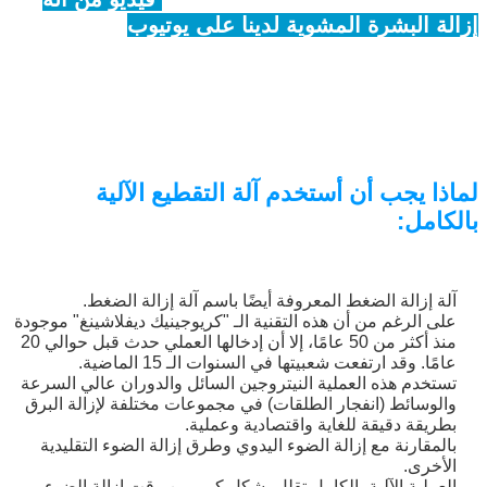
إزالة البشرة المشوية لدينا على يوتيوب
لماذا يجب أن أستخدم آلة التقطيع الآلية
بالكامل:
آلة إزالة الضغط المعروفة أيضًا باسم آلة إزالة الضغط.
على الرغم من أن هذه التقنية الـ "كريوجينيك ديفلاشينغ" موجودة
منذ أكثر من 50 عامًا، إلا أن إدخالها العملي حدث قبل حوالي 20
عامًا. وقد ارتفعت شعبيتها في السنوات الـ 15 الماضية.
تستخدم هذه العملية النيتروجين السائل والدوران عالي السرعة
والوسائط (انفجار الطلقات) في مجموعات مختلفة لإزالة البرق
بطريقة دقيقة للغاية واقتصادية وعملية.
بالمقارنة مع إزالة الضوء اليدوي وطرق إزالة الضوء التقليدية
الأخرى.
العملية الآلية بالكامل تقلل بشكل كبير من وقت إزالة الضوء،