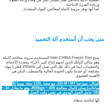
وزيادة القدرة الإنتاجية.
كما أنها توفر مرونة كاملة لمعالجي المواد المتعددة.
متى يجب أن أستخدم آلة التجميد
يمنح Inter-CHINA Freeze Trim المستخدم مرونة معالجة كاملة
وهو مثالي لأولئك الذين لديهم إنتاج كبير ،أجزاء متعددة الأحجام
والتعقيدات (بما في ذلك تلك التي تصل إلى 250mm قطر.) مواد
اترك رسالة
مختلفة، أو عندما تكون الجودة العالية والتشطيب البكر هي
الأهمية القصوى
المثال: نموذجنا SD-M / MT، مع سعة 120L سلة، يوميا (8
ساعات) يمكن إكمال معالجة 400 ~ 800kgs، وهو ما يعادل 30 ~
100 عامل العمل اليدوي في نفس وقت العمل.
إنّها إنتاجية مذهلة.