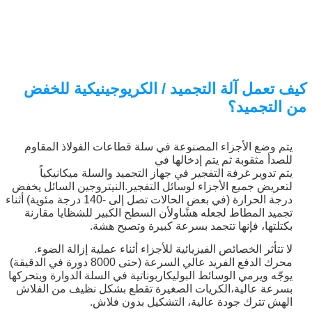
كيف تعمل آلة التجميد / الكريوجينيكية للخفض
من التجميد؟
إرسال
يتم وضع الأجزاء المصنوعة في سلة قطاعات الفولاذ المقاوم
للصدأ مثقوبة ثم يتم إدخالها في
يتم تدوير غرفة التفجير في جهاز التجميد والسلة ميكانيكياً
لتعريض جميع الأجزاء لوسائل التفجير.النيتروجين السائل يخفض
درجة الحرارة (في بعض الحالات تصل إلى -140 درجة مئوية) أثناء
تجميد المطاط لجعله هشًاولأن السطح الكبير للشظايا مقارنة
بكتلتها، فإنها تتجمد بسرعة كبيرة وتصبح هشة.
لا تتأثر الخصائص الفيزيائية للأجزاء أثناء عملية إزالة الضوء.
محرك الدفع الفريد عالي السرعة (حتى 8000 دورة في الدقيقة)
يوجّه ويرمي الوسائط البوليكاربوناتية في السلة الدوارة وبتحركها
بسرعة عالية،الكريات الصغيرة تقطع بشكل نظيف من الفلاش
الهش تترك جودة عالية، التشكيل بدون فلاش.