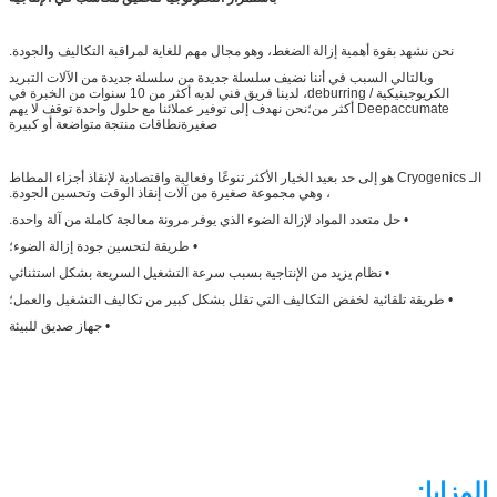
نحن نشهد بقوة أهمية إزالة الضغط، وهو مجال مهم للغاية لمراقبة التكاليف والجودة.
وبالتالي السبب في أننا نضيف سلسلة جديدة من سلسلة جديدة من الآلات التبريد
الكريوجينيكية / deburring، لدينا فريق فني لديه أكثر من 10 سنوات من الخبرة في
Deepaccumate أكثر من؛نحن نهدف إلى توفير عملائنا مع حلول واحدة توقف لا يهم
صغيرةنطاقات منتجة متواضعة أو كبيرة
الـ Cryogenics هو إلى حد بعيد الخيار الأكثر تنوعًا وفعالية واقتصادية لإنقاذ أجزاء المطاط
، وهي مجموعة صغيرة من آلات إنقاذ الوقت وتحسين الجودة.
• حل متعدد المواد لإزالة الضوء الذي يوفر مرونة معالجة كاملة من آلة واحدة.
• طريقة لتحسين جودة إزالة الضوء؛
• نظام يزيد من الإنتاجية بسبب سرعة التشغيل السريعة بشكل استثنائي
• طريقة تلقائية لخفض التكاليف التي تقلل بشكل كبير من تكاليف التشغيل والعمل؛
• جهاز صديق للبيئة
المزايا: