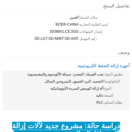
تفاصيل المنتج
مكان المنشأ:
الصين
اسم العلامة التجارية:
INTER-CHINA
إصدار الشهادات:
ISO9001;CE;SGS;
رقم الموديل:
SD-A/AT؛SD-M/MT؛SD-L/LT
وصف
أجهزة إزالة الضغط الكريوجينية
تطبيق المواد:
صب الصينك؛ المعدن، سبيكة الألومنيوم والمغنيسيوم؛
التكنولوجيا:
التجميد، البرد العميق، النيتروجين السائل
النوع:
آلة إزالة الوميض المبردة الأوتوماتيكية
السعة:
عالية
نظام التحكم:
PLC
دراسة حالة: مشروع جديد لآلات إزالة