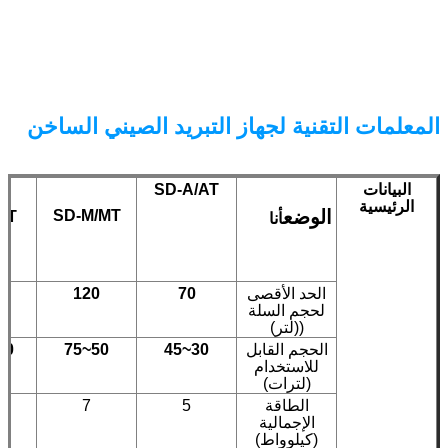
المعلمات التقنية لجهاز التبريد الصيني الساخن
البيانات
SD-A/AT
الرئيسية
الوضع
SD-M/MT
LT
أنا
الحد الأقصى
70
120
لحجم السلة
((لتر)
الحجم القابل
30~45
50~75
0~115
للاستخدام
(لترات)
الطاقة
5
7
الإجمالية
(كيلوواط)