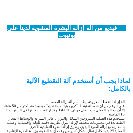
فيديو من آلة إزالة البشرة المشوية لدينا على
يوتيوب
لماذا يجب أن أستخدم آلة التقطيع الآلية
بالكامل:
آلة إزالة الضغط المعروفة أيضًا باسم آلة إزالة الضغط.
على الرغم من أن هذه التقنية الـ "كريوجينيك ديفلاشينغ" موجودة منذ أكثر من 50 عامًا،
إلا أن إدخالها العملي حدث قبل حوالي 20 عامًا. وقد ارتفعت شعبيتها في السنوات الـ
15 الماضية.
تستخدم هذه العملية النيتروجين السائل والدوران عالي السرعة والوسائط (انفجار
الطلقات) في مجموعات مختلفة لإزالة البرق بطريقة دقيقة للغاية واقتصادية وعملية.
بالمقارنة مع إزالة الضوء اليدوي وطرق إزالة الضوء التقليدية الأخرى.
العملية الآلية بالكامل تقلل بشكل كبير من وقت إزالة الضوء، وزيادة القدرة الإنتاجية.