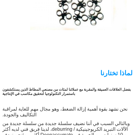
لماذا تختارنا
بفضل العلاقات العميقة والمقربة مع عملائنا لمئات من مصنعي المطاط الذين يستكشفون
باستمرار التكنولوجيا لتحقيق مكاسب في الإنتاجية
نحن نشهد بقوة أهمية إزالة الضغط، وهو مجال مهم للغاية لمراقبة
التكاليف والجودة.
وبالتالي السبب في أننا نضيف سلسلة جديدة من سلسلة جديدة من
الآلات التبريد الكريوجينيكية / deburring، لدينا فريق فني لديه أكثر
من 10 سنوات من الخبرة في Deepaccumate أكثر من؛نحن نهدف