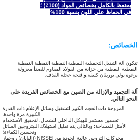
يحتفظ بالكامل بخصائص المواد (100٪) ؛
في الحفاظ على اللون بنسبة 100%
الخصائص:
تتكون آلة التبديل التجميلية النمطية النمطية النمطية النمطية
النمطية النمطية من خزانة من الفولاذ المقاوم للصدأ معزولة
برغوة بولي يوريثان كثيفة.و فتحة عجلة القذف.
آلة التجميد والإزالة من الصين مع الخصائص الفريدة على
النحو التالي.
المروحة ذات الحجم الكبير لتشغيل وسائل الإعلام ذات القدرة
الكبيرة مرة واحدة.
تحسين مستمر للهيكل الداخلي للشمال، لتحقيق الاستخدام
الأمثل للمساحة؛ وبالتالي يتم تقليل استهلاك النيتروجين السائل
وتحسين الكفاءة؛
محركات التروس عالية الجودة من NISSEI ((اليابان) ، وجهاز