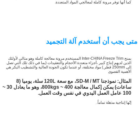
كما أنها توفر مرونة كاملة لمعالجي المواد المتعددة.
متى يجب أن أستخدم آلة التجميد
يمنح Inter-CHINA Freeze Trim المستخدم مرونة معالجة كاملة وهو مثالي لأولئك
الذين لديهم إنتاج كبير ،أجزاء متعددة الأحجام والتعقيدات (بما في ذلك تلك التي تصل
إلى 250mm قطر.) مواد مختلفة، أو عندما تكون الجودة العالية والتشطيب البكر هي
الأهمية القصوى
المثال: نموذجنا SD-M / MT، مع سعة 120L سلة، يوميا (8
ساعات) يمكن إكمال معالجة 400 ~ 800kgs، وهو ما يعادل 30 ~
100 عامل العمل اليدوي في نفس وقت العمل.
إنّها إنتاجية مذهلة تماماً.