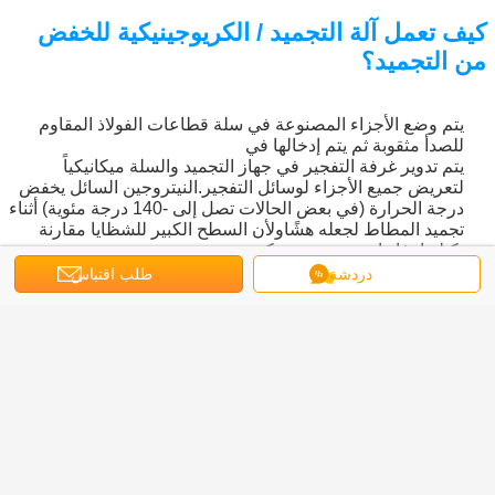
كيف تعمل آلة التجميد / الكريوجينيكية للخفض
من التجميد؟
يتم وضع الأجزاء المصنوعة في سلة قطاعات الفولاذ المقاوم
للصدأ مثقوبة ثم يتم إدخالها في
يتم تدوير غرفة التفجير في جهاز التجميد والسلة ميكانيكياً
لتعريض جميع الأجزاء لوسائل التفجير.النيتروجين السائل يخفض
درجة الحرارة (في بعض الحالات تصل إلى -140 درجة مئوية) أثناء
تجميد المطاط لجعله هشًاولأن السطح الكبير للشظايا مقارنة
بكتلتها، فإنها تتجمد بسرعة كبيرة وتصبح هشة.
دردشة
طلب اقتباس
لا تتأثر الخصائص الفيزيائية للأجزاء أثناء عملية إزالة الضوء.
محرك الدفع الفريد عالي السرعة (حتى 8000 دورة في الدقيقة)
يوجّه ويرمي الوسائط البوليكاربوناتية في السلة الدوارة وبتحركها
بسرعة عالية،الكريات الصغيرة تقطع بشكل نظيف من الفلاش
الهش تترك جودة عالية، صب بلا فلاش.
عمل التدحرج ‬ جنبا إلى جنب مع تأثير وسائل الإعلام ‬ يزيل البقع
دون إضرار الجزء نفسه.
بعد الانتهاء من العملية، يتم إعادة الأجزاء إلى درجة حرارة
الغرفة.
يترك هذا الإزالة الباردة جزءًا نظيفًا ‬دون وجود غبار أو بقايا أخرى