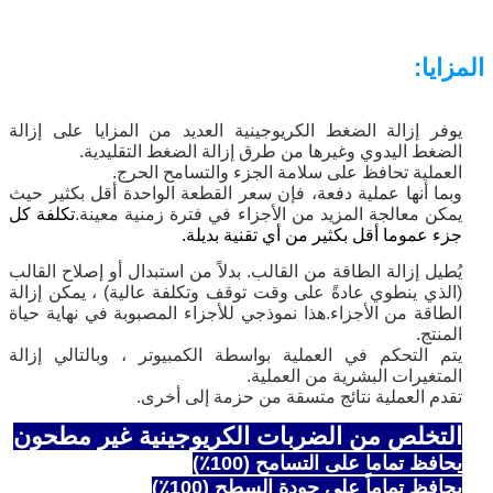
المزايا:
يوفر إزالة الضغط الكريوجينية العديد من المزايا على إزالة
الضغط اليدوي وغيرها من طرق إزالة الضغط التقليدية.
العملية تحافظ على سلامة الجزء والتسامح الحرج.
وبما أنها عملية دفعة، فإن سعر القطعة الواحدة أقل بكثير حيث
يمكن معالجة المزيد من الأجزاء في فترة زمنية معينة.
تكلفة كل
جزء عموما أقل بكثير من أي تقنية بديلة.
يُطيل إزالة الطاقة من القالب. بدلاً من استبدال أو إصلاح القالب
(الذي ينطوي عادةً على وقت توقف وتكلفة عالية) ، يمكن إزالة
الطاقة من الأجزاء.هذا نموذجي للأجزاء المصبوبة في نهاية حياة
المنتج.
يتم التحكم في العملية بواسطة الكمبيوتر ، وبالتالي إزالة
المتغيرات البشرية من العملية.
تقدم العملية نتائج متسقة من حزمة إلى أخرى.
التخلص من الضربات الكريوجينية غير مطحون
يحافظ تماما على التسامح (100٪)
يحافظ تماماً على جودة السطح (100٪)