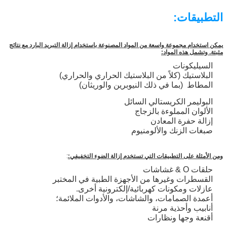
التطبيقات:
يمكن استخدام مجموعة واسعة من المواد المصنوعة باستخدام إزالة التبريد البارد مع نتائج
مثبتة. وتشمل هذه المواد:
السيليكونات
البلاستيك (كلاً من البلاستيك الحراري والحراري)
المطاط ️ (بما في ذلك النيوبرين والوريثان)
البوليمر الكريستالي السائل
الألوان المملوءة بالزجاج
إزالة حفرة المعادن
صبغات الزنك والألومنيوم
ومن الأمثلة على التطبيقات التي تستخدم إزالة الضوء التخفيفي:
:
حلقات O & غشاشات
القسطرات وغيرها من الأجهزة الطبية في المختبر
عازلات ومكونات كهربائية/إلكترونية أخرى.
أعمدة الصمامات، والشاشات، والأدوات الملائمة؛
أنابيب وأحذية مرنة
أقنعة وجها ونظارات