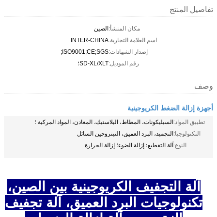
تفاصيل المنتج
مكان المنشأ:
الصين
اسم العلامة التجارية:
INTER-CHINA
إصدار الشهادات:
ISO9001;CE;SGS;
رقم الموديل:
SD-XL/XLT؛
وصف
أجهزة إزالة الضغط الكريوجينية
تطبيق المواد:
السيليكونات، المطاط، البلاستيك، المعادن، المواد المركبة ؛
التكنولوجيا:
التجميد، البرد العميق، النيتروجين السائل
النوع:
آلة التقطيع؛ إزالة الضوء؛ إزالة الحرارة
آلة التجفيف الكريوجينية بين الصين،
تكنولوجيات البرد العميق، آلة تجفيف