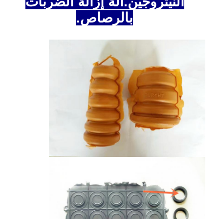
النيتروجين.
آلة إزالة الضربات
بالرصاص.