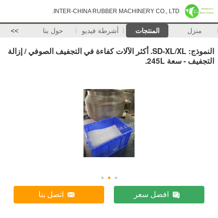
INTER-CHINA RUBBER MACHINERY CO., LTD.
منزل
المنتجات
أشرطة فيديو
حول بنا
>>
النموذج: SD-XL/XL. أكثر الآلات كفاءة في التجفيف الصوفي / إزالة
التجفيف - سعة 245L.
افضل سعر
اتصل بنا