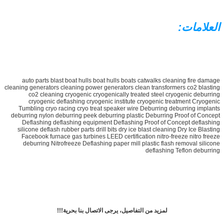
العلامات:
auto parts blast boat hulls boat hulls boats catwalks cleaning fire damage
cleaning generators cleaning power generators clean transformers co2 blasting
co2 cleaning cryogenic cryogenically treated steel cryogenic deburring
cryogenic deflashing cryogenic institute cryogenic treatment Cryogenic
Tumbling cryo racing cryo treat speaker wire Deburring deburring implants
deburring nylon deburring peek deburring plastic Deburring Proof of Concept
Deflashing deflashing equipment Deflashing Proof of Concept deflashing
silicone deflash rubber parts drill bits dry ice blast cleaning Dry Ice Blasting
Facebook furnace gas turbines LEED certification nitro-freeze nitro freeze
deburring Nitrofreeze Deflashing paper mill plastic flash removal silicone
deflashing Teflon deburring
لمزيد من التفاصيل، يرجى الاتصال بنا بحرية!!!