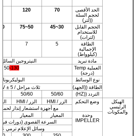
الحد الأقصى
70
120
0
لحجم السلة
((لتر)
الحجم القابل
30~45
50~75
0~115
للاستخدام
(لترات)
الطاقة
5
7
الإجمالية
(كيلوواط)
مادة تبريد
النيتروجين السائل (LN 2
العملية Temp
-130
50
(درجة)
نوع الوسائط
البوليكربونات
الطاقة ((الجهد)
ثلاث مراحل / AC380V ± 5 ٪
التردد ((HZ)
50/60
50/60
0
الهيكل
وضع التحكم
الزر / HMI
الزر / HMI
الزر /
الرئيسي
مع أجهزة استشعار إنذار لحماي
والمكونات
وحدة
المعيار
المعيار
ال
IMPELLER
السرعة القصوى (دورات في الدقي
وسائل الإعلام ترمي عج
50
300
250