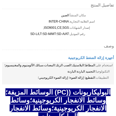
تفاصيل المنتج
مكان المنشأ:
الصين
اسم العلامة التجارية:
INTER-CHINA
إصدار الشهادات:
ISO9001;CE;SGS;
رقم الموديل:
SD-A/AT؛SD-M/MT؛SD-L/LT
وصف
أجهزة إزالة الضغط الكريوجينية
استخدام على:
المطاط؛البلاستيك؛الصب الزنك؛المعدات،سبائك الألومنيوم والمغنيسيوم؛
التكنولوجيا:
التجميد الباردة الباردة
التطبيقات:
التقطيع؛ إزالة الضوء؛ إزالة الضوء الكريوجيني؛
البوليكاربونات ((PC) الوسائط المزيفة؛
وسائط الانفجار الكريوجينية؛وسائط
الانفجار الكريوجينية؛وسائط الانفجار