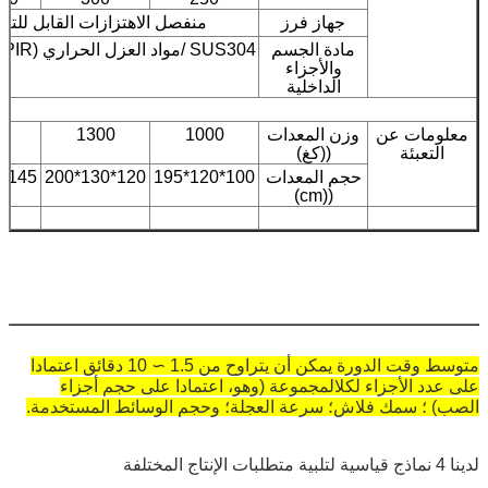
جهاز فرز
منفصل الاهتزازات القابل للتع
مادة الجسم
SUS304 /مواد العزل الحراري (PIR) / القطن المقاوم للصوت
والأجزاء
الداخلية
معلومات عن
وزن المعدات
1000
1300
0
التعبئة
((كغ)
حجم المعدات
100*120*195
120*130*200
145*150*200
((cm)
متوسط وقت الدورة يمكن أن يتراوح من 1.5 ∼ 10 دقائق اعتمادا
على عدد الأجزاء لكل
المجموعة (وهو، اعتمادا على حجم أجزاء
الصب) ؛ سمك فلاش؛ سرعة العجلة؛ وحجم الوسائط المستخدمة.
لدينا 4 نماذج قياسية لتلبية متطلبات الإنتاج المختلفة