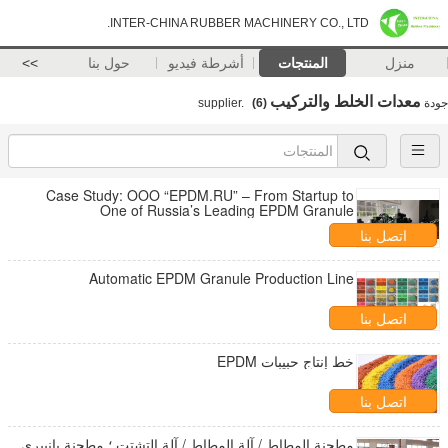
INTER-CHINA RUBBER MACHINERY CO., LTD.
منزل
المنتجات
أشرطة فيديو
حول بنا
>>
معدات الخلط والتركيب
جودة
supplier.
(6)
Case Study: OOO “EPDM.RU” – From Startup to
One of Russia’s Leading EPDM Granule
Manufacturers
اتصل بنا
Automatic EPDM Granule Production Line
اتصل بنا
خط إنتاج حبيبات EPDM
اتصل بنا
مطحنة المطاط / آلة المطاط / آلة التشتت ؛ مطحنة بانبيري