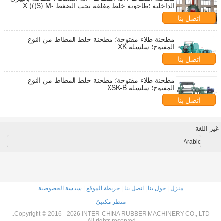
الداخلية ؛طاحونة خلط مغلقة تحت الضغط X (((S) M-
Series
اتصل بنا
مطحنة طلاء مفتوحة؛ مطحنة خلط المطاط من النوع
المفتوح؛ سلسلة XK
اتصل بنا
مطحنة طلاء مفتوحة؛ مطحنة خلط المطاط من النوع
المفتوح؛ سلسلة XSK-B
اتصل بنا
غير اللغة
Arabic
منزل
|
حول بنا
|
اتصل بنا
|
خريطة الموقع
|
سياسة الخصوصية
منظر مكتبيّ
Copyright © 2016 - 2026 INTER-CHINA RUBBER MACHINERY CO., LTD..
All rights reserved.