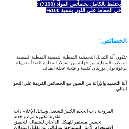
يحتفظ بالكامل بخصائص المواد (100٪) ؛
في الحفاظ على اللون بنسبة 100%
الخصائص:
تتكون آلة التبديل التجميلية النمطية النمطية النمطية النمطية
النمطية النمطية من خزانة من الفولاذ المقاوم للصدأ معزولة
برغوة بولي يوريثان كثيفة.و فتحة عجلة القذف.
آلة التجميد والإزالة من الصين مع الخصائص الفريدة على النحو
التالي.
المروحة ذات الحجم الكبير لتشغيل وسائل الإعلام ذات
القدرة الكبيرة مرة واحدة.
تحسين مستمر للهيكل الداخلي للشمال، لتحقيق
الاستخدام الأمثل للمساحة؛ وبالتالي يتم تقليل استهلاك