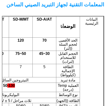
المعلمات التقنية لجهاز التبريد الصيني الساخن
البيانات
SD-A/AT
SD-M/MT
/LT
الرئيسية
الوضع
أنا
الحد الأقصى
70
120
0
لحجم السلة
((لتر)
الحجم القابل
30~45
50~75
0~115
للاستخدام
(لترات)
الطاقة
5
7
الإجمالية
(كيلوواط)
مادة تبريد
النيتروجين السائل (LN 2
العملية Temp
-130
50
(درجة)
نوع الوسائط
البوليكربونات
الطاقة ((الجهد)
ثلاث مراحل / AC380V ± 5 ٪
التردد ((HZ)
50/60
50/60
0