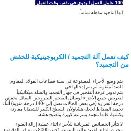
100 عامل العمل اليدوي في نفس وقت العمل.
إنها إنتاجية مذهلة تماماً.
كيف تعمل آلة التجميد / الكريوجينيكية للخفض
من التجميد؟
يتم وضع الأجزاء المصنوعة في سلة قطاعات الفولاذ المقاوم
للصدأ مثقوبة ثم يتم إدخالها في
يتم تدوير غرفة التفجير في جهاز التجميد والسلة ميكانيكياً
لتعريض جميع الأجزاء لوسائل التفجير.النيتروجين السائل يخفض
درجة الحرارة (في بعض الحالات تصل إلى -140 درجة مئوية) أثناء
تجميد المطاط لجعله هشًاولأن السطح الكبير للشظايا مقارنة
بكتلتها، فإنها تتجمد بسرعة كبيرة وتصبح هشة.
لا تتأثر الخصائص الفيزيائية للأجزاء أثناء عملية إزالة الضوء.
محرك الدفع الفريد عالي السرعة (حتى 8000 دورة في الدقيقة)