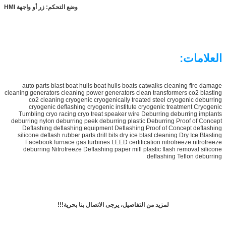
وضع التحكم: زر أو واجهة HMI
العلامات:
auto parts blast boat hulls boat hulls boats catwalks cleaning fire damage
cleaning generators cleaning power generators clean transformers co2 blasting
co2 cleaning cryogenic cryogenically treated steel cryogenic deburring
cryogenic deflashing cryogenic institute cryogenic treatment Cryogenic
Tumbling cryo racing cryo treat speaker wire Deburring deburring implants
deburring nylon deburring peek deburring plastic Deburring Proof of Concept
Deflashing deflashing equipment Deflashing Proof of Concept deflashing
silicone deflash rubber parts drill bits dry ice blast cleaning Dry Ice Blasting
Facebook furnace gas turbines LEED certification nitrofreeze nitrofreeze
deburring Nitrofreeze Deflashing paper mill plastic flash removal silicone
deflashing Teflon deburring
لمزيد من التفاصيل، يرجى الاتصال بنا بحرية!!!