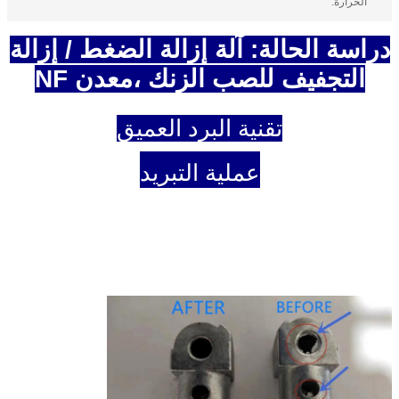
الحرارة:
دراسة الحالة: آلة إزالة الضغط / إزالة
التجفيف للصب الزنك ،
معدن NF
تقنية البرد العميق
عملية التبريد