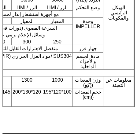
الهيكل
وضع التحكم
الزر / HMI
الزر / HMI
الزر /
الرئيسي
مع أجهزة استشعار إنذار لحماي
والمكونات
وحدة
المعيار
المعيار
ال
IMPELLER
السرعة القصوى (دورات في الدقي
وسائل الإعلام ترمي عج
50
300
250
جهاز فرز
منفصل الاهتزازات القابل للتع
مادة الجسم
SUS304 /مواد العزل الحراري (PIR) / القطن المقاوم للصوت
والأجزاء
الداخلية
معلومات عن
وزن المعدات
1000
1300
0
التعبئة
((كغ)
حجم المعدات
100*120*195
120*130*200
145*150*200
((cm)