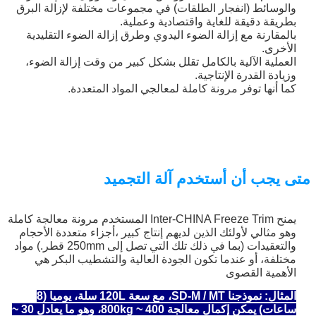
والوسائط (انفجار الطلقات) في مجموعات مختلفة لإزالة البرق
بطريقة دقيقة للغاية واقتصادية وعملية.
بالمقارنة مع إزالة الضوء اليدوي وطرق إزالة الضوء التقليدية
الأخرى.
العملية الآلية بالكامل تقلل بشكل كبير من وقت إزالة الضوء،
وزيادة القدرة الإنتاجية.
كما أنها توفر مرونة كاملة لمعالجي المواد المتعددة.
متى يجب أن أستخدم آلة التجميد
يمنح Inter-CHINA Freeze Trim المستخدم مرونة معالجة كاملة
وهو مثالي لأولئك الذين لديهم إنتاج كبير ،أجزاء متعددة الأحجام
والتعقيدات (بما في ذلك تلك التي تصل إلى 250mm قطر.) مواد
مختلفة، أو عندما تكون الجودة العالية والتشطيب البكر هي
الأهمية القصوى
المثال: نموذجنا SD-M / MT، مع سعة 120L سلة، يوميا (8
ساعات) يمكن إكمال معالجة 400 ~ 800kg، وهو ما يعادل 30 ~