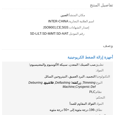
تفاصيل المنتج
مكان المنشأ:
الصين
اسم العلامة التجارية:
INTER-CHINA
إصدار الشهادات:
ISO9001;CE;SGS;
رقم الموديل:
SD-A/AT؛SD-M/MT؛SD-L/LT
وصف
أجهزة إزالة الضغط الكريوجينية
تطبيق
صب الصينك؛ المعدن، سبيكة الألومنيوم والمغنيسيوم؛
المواد:
التكنولوجيا:
التجميد، البرد العميق، النيتروجين السائل
النوع:
Trimming;
زركشة؛
Deflashing;
فلاشينغ.
Deburring
Machine;Cryogenic Def
نظام
PLC
التحكم:
المواد:
الفولاذ المقاوم للصدأ
نطاق
-196 درجة مئوية إلى +50 درجة مئوية