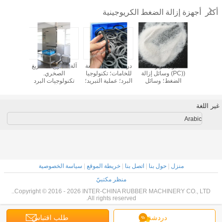
أجهزة إزالة الضغط الكريوجينية
أكثر
يغ / التفريغ
دراسة حالة: آلة إزالة
آلة التجميد المتقدمة
دراسة حالة: مشروع
البوليك
خري.
الضغط لشركة
ذات التجهيز البارد؛
جديد لآلات إزالة
((PC)
يات البرد
Grommet؛
المعالجة الباردة؛
الضغط/إزالة الحفر
الضغط؛
آلة التفريغ
تكنولوجيا البرد؛
طريقة التجميد.
في سوزو ونينغبو
الإزالة الك
وجين؛ آلة
عملية التبريد؛
وسائل ا
 بالنفجار
المعالجة
الكريوجيني
غير اللغة
الكريوجينية؛ معدات
الإزالة البو
التجميد؛
Arabic
منزل
|
حول بنا
|
اتصل بنا
|
خريطة الموقع
|
سياسة الخصوصية
منظر مكتبيّ
Copyright © 2016 - 2026 INTER-CHINA RUBBER MACHINERY CO., LTD..
All rights reserved.
دردشة
طلب اقتباس