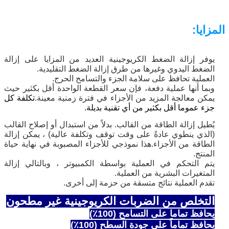
المزايا:
يوفر إزالة الضغط الكريوجينية العديد من المزايا على إزالة
الضغط اليدوي وغيرها من طرق إزالة الضغط التقليدية.
العملية تحافظ على سلامة الجزء والتسامح الحرج.
وبما أنها عملية دفعة، فإن سعر القطعة الواحدة أقل بكثير حيث
يمكن معالجة المزيد من الأجزاء في فترة زمنية معينة.
تكلفة كل
جزء عموما أقل بكثير من أي تقنية بديلة.
يُطيل إزالة الطاقة من القالب. بدلاً من استبدال أو إصلاح القالب
(الذي ينطوي عادةً على وقت توقف وتكلفة عالية) ، يمكن إزالة
الطاقة من الأجزاء.هذا نموذجي للأجزاء المصبوبة في نهاية حياة
المنتج.
يتم التحكم في العملية بواسطة الكمبيوتر ، وبالتالي إزالة
المتغيرات البشرية من العملية.
تقدم العملية نتائج متسقة من حزمة إلى أخرى.
التخلص من الضربات الكريوجينية غير مطحون
يحافظ تماما على التسامح (100٪)
يحافظ تماماً على جودة السطح (100٪)