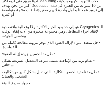
الآلات التبريد الكريوجينيكية / deburring، لدينا فريق فني لديه أكثر
من 10 سنوات من الخبرة في Deepaccumate أكثر من؛نحن نهدف
إلى تزويد عملائنا بحلول واحدة لا يهم صغيرةنطاقات منتجة متواضعة
أو كبيرة
الـ Cryogenics هو إلى حد بعيد الخيار الأكثر تنوعًا وفعالية واقتصادية
لإنقاذ أجزاء المطاط ، وهي مجموعة صغيرة من آلات إنقاذ الوقت
وتحسين الجودة.
• حل متعدد المواد لإزالة الضوء الذي يوفر مرونة معالجة كاملة من
آلة واحدة.
• طريقة لتحسين جودة إزالة الضوء؛
• نظام يزيد من الإنتاجية بسبب سرعة التشغيل السريعة بشكل
استثنائي
• طريقة تلقائية لخفض التكاليف التي تقلل بشكل كبير من تكاليف
التشغيل والعمل؛
• جهاز صديق للبيئة