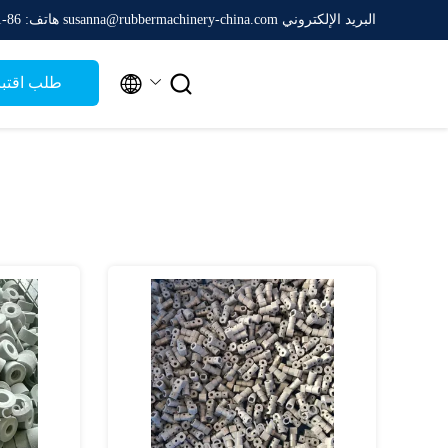
البريد الإلكتروني susanna@rubbermachinery-china.com
هاتف: 86-511-88788475


طلب اقتب