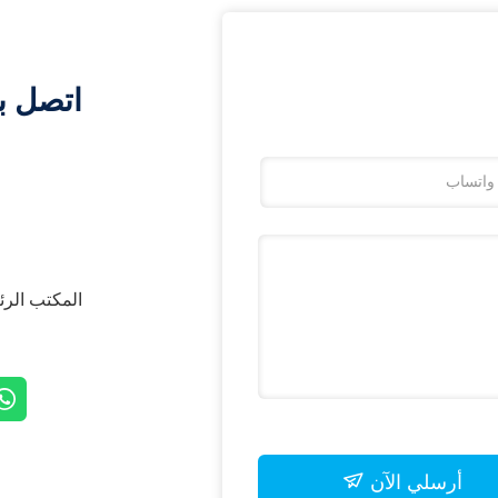
اتصل ب
المكتب الرئيسي: # 85 jiang ، Jiangsu
أرسلي الآن