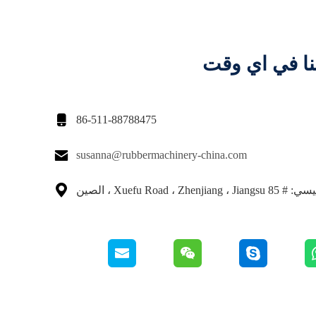
نا في اي وقت

86-511-88788475

susanna@rubbermachinery-china.com

Xuefu Road ، Zhen ، الصين