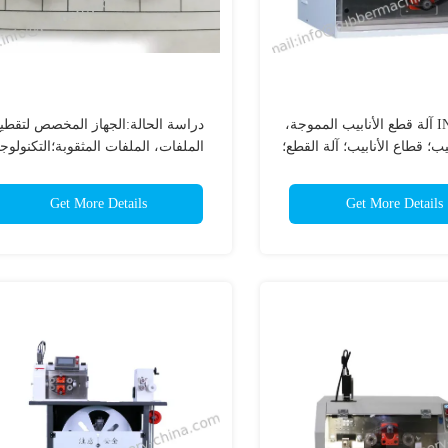
INC- HB60 آلة قطع الأنابيب المموجة،
دراسة الحالة:الجهاز المخصص لتقطي
يب؛ قطاع الأنابيب؛ آلة القطع؛
الملفات، الملفات المثقوبة؛التكنولوجي
قطع الأنابيب التلقائية؛
الباردة العميقة؛عملية التبريد؛ المعالج
الباردة؛ معدات التجميد؛
Get More Details
Get More Details