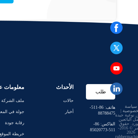
الأحداث
معلومات عن
طلب
حالات
ملف الشركة
سياسة
اقتباس
هاتف: 86-511-
خصوصية
|
أخبار
جولة في المع
88788475
 نوعية جيدة
ل البائعين
رقابة جودة
ورد. حقوق
الفاكس: 86-
النشر © 2016-
511-85020773
2026
خريطة الموقع
rubbermachi