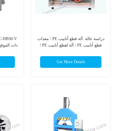
دراسة حالة: آلة قطع أنابيب PE ؛ معدات
قطع أنابيب PE ؛ آلة لقطع أنابيب PE ؛
ذات الموقع 
قط
Get More Details