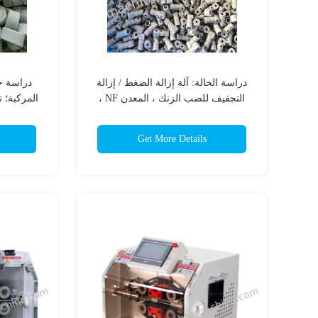
دراسة الحالة: آلة إزالة الضغط / إزالة
دراسة حا
التجفيف للصب الزنك ، المعدن NF ،
المركبة؛ ت
تكنولوجيا البرد العميق ؛ عملية التبريد ؛
التبريد؛
Get More Details