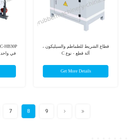
قطاع الشريط للطماطم والسيليكون ،
آلة قطع - نوع C
في واحدة،
قط
Get More Details
7
8
9