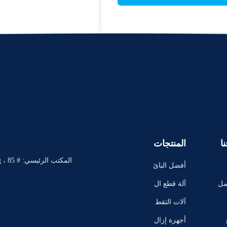
ا
المنتجات
المك
أفضل البائ
عين
مل
آلة قطع ال
ماندرال
آلات التقط
يع
أجهزة إزال