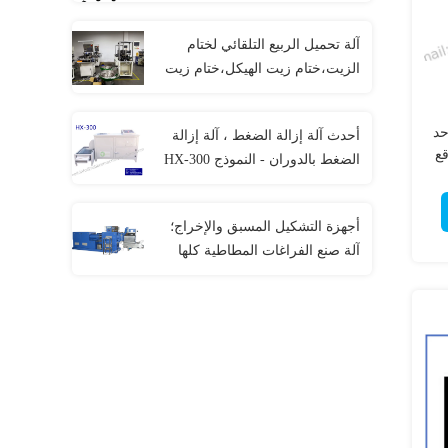
المطاط؛آلة التقطيع الفراغية؛محطم
المطاط؛محطم الزاوية
آلة تحميل الربيع التلقائي لختام
الزيت،ختام زيت الهيكل،ختام زيت
هيدروليكي، لـ NOK.
CFW.LYO.CHR.PHLE. SIMRIT
احد
أحدث آلة إزالة الضغط ، آلة إزالة
قع
الضغط بالدوران - النموذج HX-300
أجهزة التشكيل المسبق والإخراج؛
آلة صنع الفراغات المطاطية كلها
في واحدة؛ آلة الفراغات المطاطية
العالمية؛ أجهزة التشكيل المسبق
الدقيقة؛